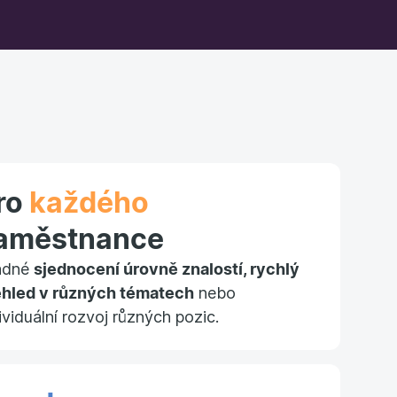
ro
každého
aměstnance
adné
sjednocení úrovně znalostí, rychlý
ehled v různých tématech
nebo
ividuální rozvoj různých pozic.