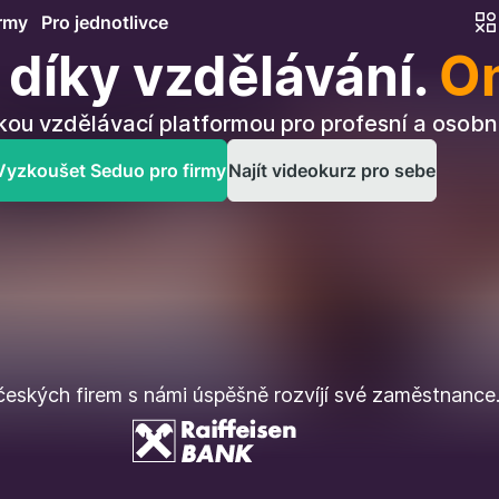
irmy
Pro jednotlivce
díky vzdělávání.
On
kou vzdělávací platformou pro profesní a osobní
Vyzkoušet Seduo pro firmy
Najít videokurz pro sebe
eských firem s námi úspěšně rozvíjí své zaměstnance