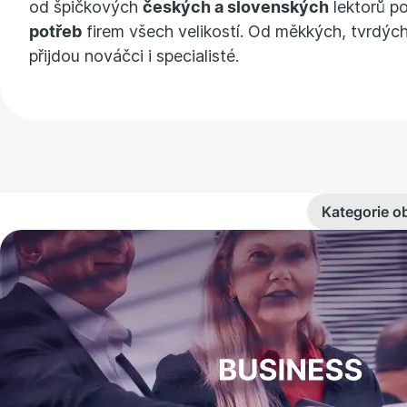
od špičkových
českých a slovenských
lektorů p
potřeb
firem všech velikostí. Od měkkých, tvrdých
přijdou nováčci i specialisté.
Kategorie o