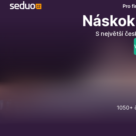
Pro f
Náskok 
S největší čes
1050+ č