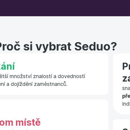
Proč si vybrat Seduo?
ání
P
z
větší množství znalostí a dovedností
ení a dojíždění zaměstnanců.
sn
př
ind
om místě