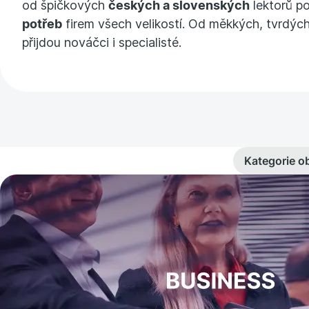
od špičkových
českých a slovenských
lektorů p
potřeb
firem všech velikostí. Od měkkých, tvrdých
přijdou nováčci i specialisté.
Kategorie o