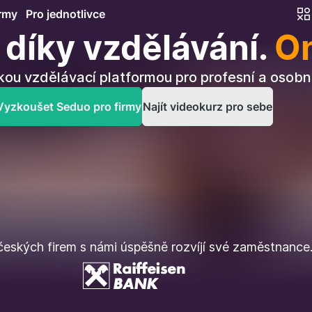
irmy
Pro jednotlivce
díky vzdělávání.
On
kou vzdělávací platformou pro profesní a osobní
Vyzkoušet Seduo pro firmy
Najít videokurz pro sebe
eských firem s námi úspěšně rozvíjí své zaměstnance