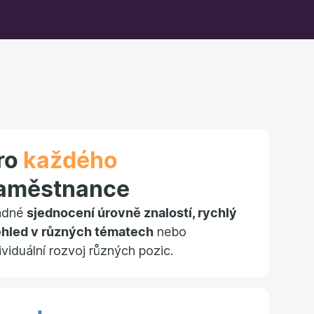
ro
každého
aměstnance
adné
sjednocení úrovně znalostí, rychlý
ehled v různých tématech
nebo
ividuální rozvoj různých pozic.