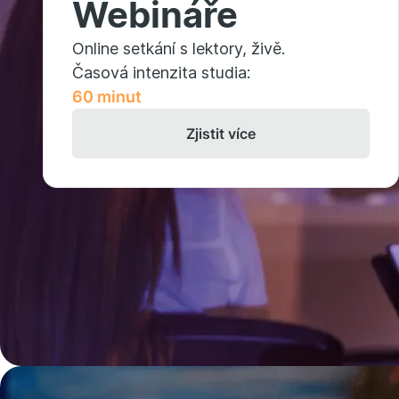
Webináře
Online setkání s lektory, živě.
Časová intenzita studia:
60 minut
Zjistit více