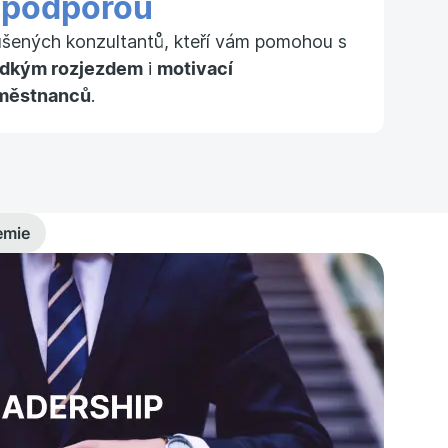
S
podporou
ušených konzultantů, kteří vám pomohou s
adkým rozjezdem
i
motivací
městnanců
.
emie