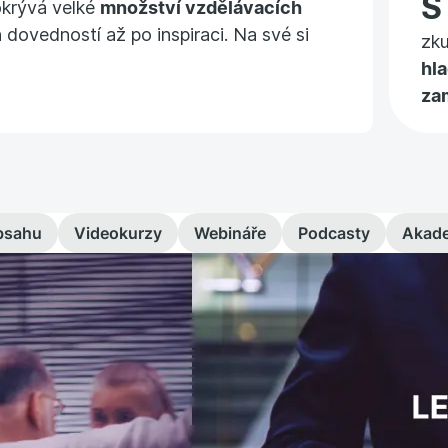
okrývá velké
množství vzdělávacích
 dovedností až po inspiraci. Na své si
zk
hl
za
bsahu
Videokurzy
Webináře
Podcasty
Akad