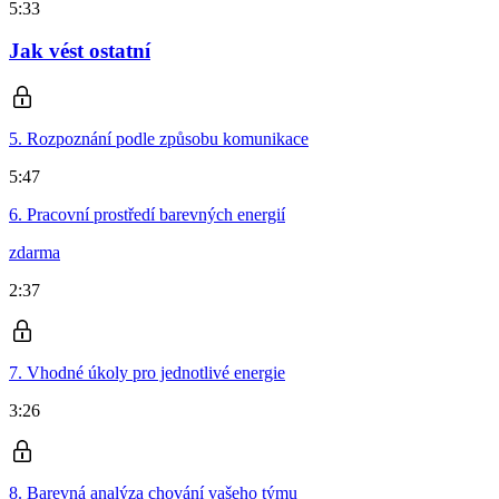
5:33
Jak vést ostatní
5. Rozpoznání podle způsobu komunikace
5:47
6. Pracovní prostředí barevných energií
zdarma
2:37
7. Vhodné úkoly pro jednotlivé energie
3:26
8. Barevná analýza chování vašeho týmu