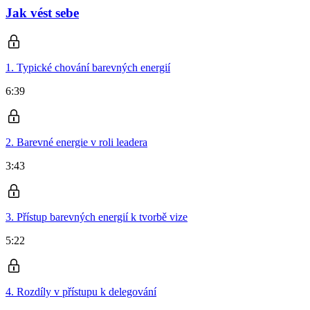
Jak vést sebe
1. Typické chování barevných energií
6:39
2. Barevné energie v roli leadera
3:43
3. Přístup barevných energií k tvorbě vize
5:22
4. Rozdíly v přístupu k delegování