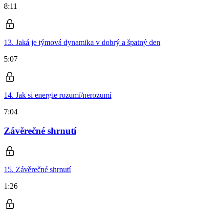
8:11
13. Jaká je týmová dynamika v dobrý a špatný den
5:07
14. Jak si energie rozumí/nerozumí
7:04
Závěrečné shrnutí
15. Závěrečné shrnutí
1:26