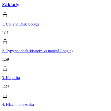
Základy
1. Co je to Disk Google?
1:11
2. Typy souborů (klasické vs nativní Google)
1:59
3. Kapacita
1:24
4. Hlavní obrazovka