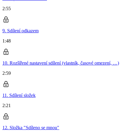
2:55
9. Sdílení odkazem
1:48
10. Rozšířené nastavení sdílení (vlastník, časové omezení, …)
2:59
11. Sdílení složek
2:21
12. Složka "Sdíleno se mnou"