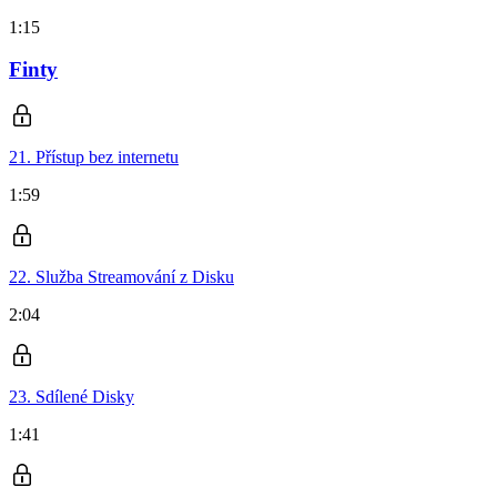
1:15
Finty
21. Přístup bez internetu
1:59
22. Služba Streamování z Disku
2:04
23. Sdílené Disky
1:41