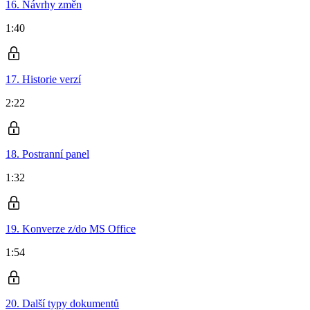
16. Návrhy změn
1:40
17. Historie verzí
2:22
18. Postranní panel
1:32
19. Konverze z/do MS Office
1:54
20. Další typy dokumentů