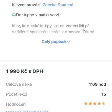
Kurzem provází
Zdenka Studená
Dostupné v audio verzi
Kurz, kde získáte tipy, jak na vedení lidí při
vzdálené spolupráci i práci z domova. Žádná
teorie, ale praktické příběhy skutečných
Celý popisek
manažerů, jejich chyby i řešení. Získejte
dovednosti moderního lídra a vyhněte se
chybám, které už za vás udělali jiní.
1 990 Kč
s DPH
Celková délka
1:09 hod
Počet lekcí
15
Hodnocení