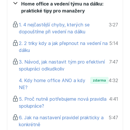
Home office a vedení týmu na dálku:
vazbu při řízení výkonu a spolupráce při home office a
praktické tipy pro manažery
vzdálené spolupráci.
Jak využívat technologie v týmu pro snazší život i
1. 4 nejčastější chyby, kterých se
3:27
práci.
dopouštíme při vedení na dálku
Kurz je určený pro:
2. 2 triky kdy a jak přepnout na vedení na
5:14
Manažery a vedoucí týmů, kde funguje home
dálku
office, práce odkudkoliv, částečné úvazky nebo
3. Návod, jak nastavit tým pro efektivní
7:47
stoprocentně remote týmů, tedy mezinárodních,
spolupráci odkudkoliv
distribuovaných, atd…
Pro manažery, kteří chtějí vytvářet prostředí
4. Kdy home office ANO a kdy
4:32
zdarma
moderních týmů, kde flexibilita práce je standard a
NE?
styl.
Pro manažery a HR ve společnostech, které chtějí
5. Proč nutně potřebujeme nová pravidla
4:41
být atraktivní pro mladé talenty, pro něž je
spolupráce?
spolupráce odkudkoliv normou.
6. Jak na nastavení pravidel prakticky a
5:47
Pro všechny pracovníky na vedoucích pozicích,
konkrétně
kteří chtějí zefektivnit a zpříjemnit práci v týmu a