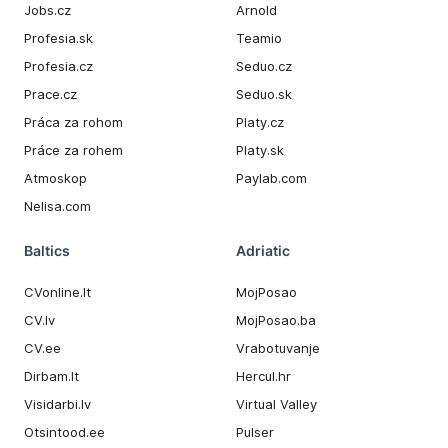
Jobs.cz
Arnold
Profesia.sk
Teamio
Profesia.cz
Seduo.cz
Prace.cz
Seduo.sk
Práca za rohom
Platy.cz
Práce za rohem
Platy.sk
Atmoskop
Paylab.com
Nelisa.com
Baltics
Adriatic
CVonline.lt
MojPosao
CV.lv
MojPosao.ba
CV.ee
Vrabotuvanje
Dirbam.It
Hercul.hr
Visidarbi.lv
Virtual Valley
Otsintood.ee
Pulser