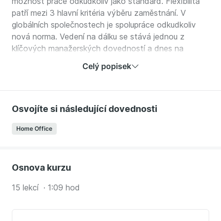
možnost práce odkudkoliv jako standard. Flexibilita
patří mezi 3 hlavní kritéria výběru zaměstnání. V
globálních společnostech je spolupráce odkudkoliv
nová norma. Vedení na dálku se stává jednou z
klíčových manažerských dovedností a dnes na
českém trhu chybí a je vysoce ceněná. Není na co
Celý popisek
čekat. Získejte praktické návody, které vám pomohou
vyniknout.
V kurzu se naučíte:
Osvojíte si následující dovednosti
Jak nastavit týmový mindset pro spolupráci v
Home Office
moderním pracovním prostředí plném technologií.
Jaká nastavit týmová pravidla a jak udržet
disciplínu při práci z home office a mezi pobočkami.
Osnova kurzu
Jak komunikovat a minimalizovat konflikty a
nedorozumění při spolupráci na dálku.
15 lekcí · 1:09 hod
Jak budovat vztahy a důvěru v digitálním
prostředí.
Jak zadávat cíle, úkoly a průběžnou zpětnou