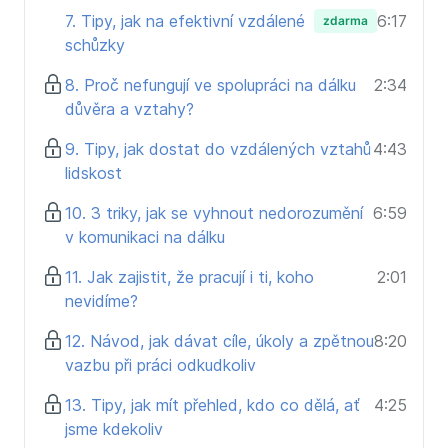
využívat k tomu dostupné technologie.
7. Tipy, jak na efektivní vzdálené
6:17
zdarma
Pro manažery a HR ve společnostech, kde chtějí
schůzky
podporovat diverzitu a vytvářet pro ni funkční
flexibilní prostředí vhodné pro všechny.
8. Proč nefungují ve spolupráci na dálku
2:34
důvěra a vztahy?
9. Tipy, jak dostat do vzdálených vztahů
4:43
lidskost
10. 3 triky, jak se vyhnout nedorozumění
6:59
v komunikaci na dálku
11. Jak zajistit, že pracují i ti, koho
2:01
nevidíme?
12. Návod, jak dávat cíle, úkoly a zpětnou
8:20
vazbu při práci odkudkoliv
13. Tipy, jak mít přehled, kdo co dělá, ať
4:25
jsme kdekoliv