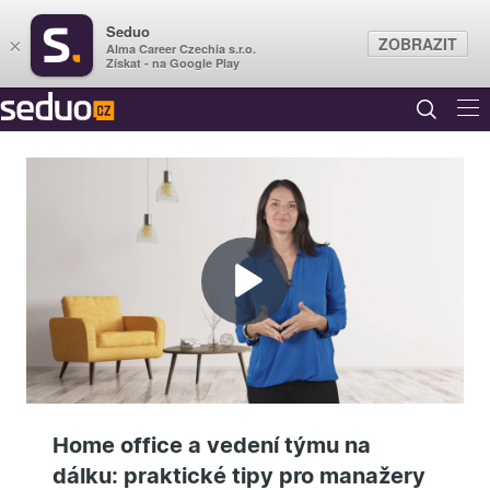
Seduo
ZOBRAZIT
×
Alma Career Czechia s.r.o.
Získat - na Google Play
Přehrát
video
Home office a vedení týmu na
dálku: praktické tipy pro manažery