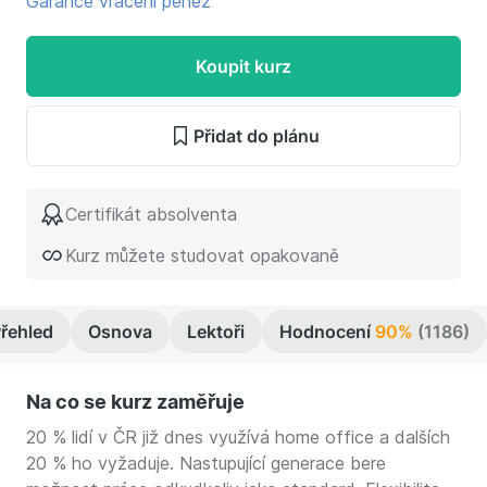
Garance vrácení peněz
Koupit kurz
Přidat do plánu
Certifikát absolventa
Kurz můžete studovat opakovaně
řehled
Osnova
Lektoři
Hodnocení
90%
(1186)
Na co se kurz zaměřuje
20 % lidí v ČR již dnes využívá home office a dalších
20 % ho vyžaduje. Nastupující generace bere