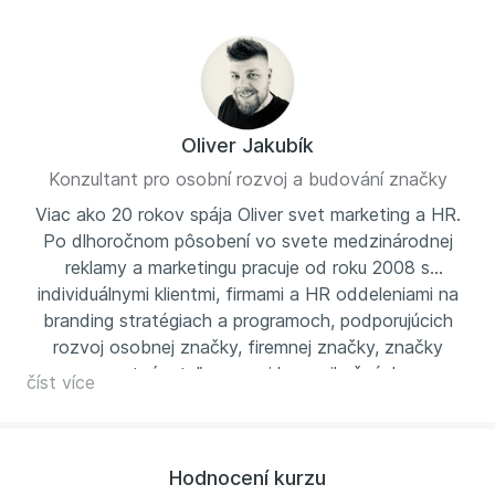
Oliver Jakubík
Konzultant pro osobní rozvoj a budování značky
Viac ako 20 rokov spája Oliver svet marketing a HR.
Po dlhoročnom pôsobení vo svete medzinárodnej
reklamy a marketingu pracuje od roku 2008 s
individuálnymi klientmi, firmami a HR oddeleniami na
branding stratégiach a programoch, podporujúcich
rozvoj osobnej značky, firemnej značky, značky
zamestnávateľa, rozvoj komunikačných a
číst více
prezentačných zručností, ako aj viditeľnosť na sieti
LinkedIn. Jeho školenia, workshopy a prednášky
absolvovalo viac ako 8 000 účastníkov z radov
Hodnocení kurzu
medzinárodných a domácich firiem, podnikateľov,