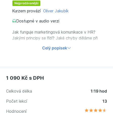
Nejprodávanější
Kurzem provází
Oliver Jakubík
Dostupné v audio verzi
Jak funguje marketingová komunikace v HR?
Jakými principy se řídí? Jaké chyby děláme při
formovaní značky zaměstnavatele? Naučte se
Celý popisek
vytvářet moderní HR marketing a atraktivní
kampaně.
1 090 Kč
s DPH
Celková délka
1:19 hod
Počet lekcí
13
Hodnocení