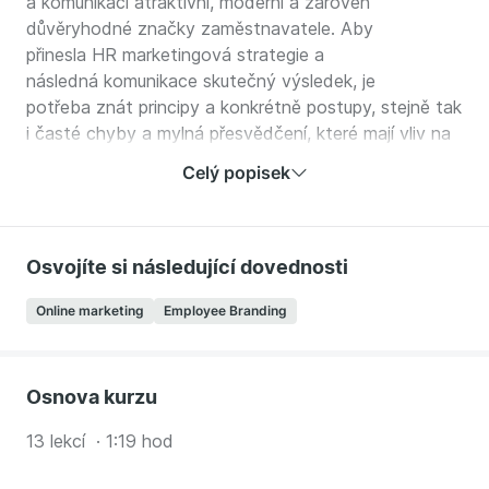
a komunikaci atraktivní, moderní a zároveň
důvěryhodné značky zaměstnavatele. Aby
přinesla HR marketingová strategie a
následná komunikace skutečný výsledek, je
potřeba znát principy a konkrétně postupy, stejně tak
i časté chyby a mylná přesvědčení, které mají vliv na
výsledné formováním a vnímáním značky
Celý popisek
zaměstnavatele.
Proto si v tomto kurzu společně
představíme konkrétní principy, doporučení, postupy a
Osvojíte si následující dovednosti
příklady z praxe, včetně následujících témat:
Online marketing
Employee Branding
Co je v skutečností HR marketing?
Jak ho správně vnímat v procesu budování a
komunikace značky zaměstnavatele?
Osnova kurzu
Jak začít s HR marketingem?
Jak vytvořit moderní a zároveň funkční HR
13 lekcí · 1:19 hod
marketingovou strategii?
Jak aplikovat HR marketingové strategie do praxe