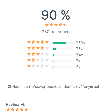
freelancerov a tiež neziskového sektora. Oliver miluje
inovácie, digitálne technológie a jazzovú hudbu.
90 %
380 hodnocení
258x
75x
34x
7x
6x
Hodnocení přidávají pouze studenti s ověřeným účtem
Pavlína M.