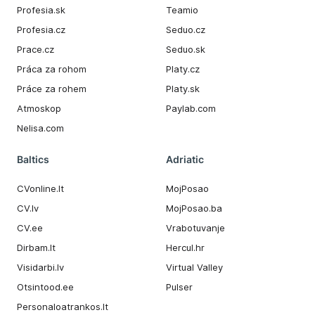
Profesia.sk
Teamio
Profesia.cz
Seduo.cz
Prace.cz
Seduo.sk
Práca za rohom
Platy.cz
Práce za rohem
Platy.sk
Atmoskop
Paylab.com
Nelisa.com
Baltics
Adriatic
CVonline.lt
MojPosao
CV.lv
MojPosao.ba
CV.ee
Vrabotuvanje
Dirbam.It
Hercul.hr
Visidarbi.lv
Virtual Valley
Otsintood.ee
Pulser
Personaloatrankos.lt