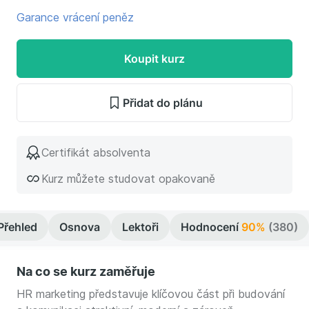
Garance vrácení peněz
Koupit kurz
Přidat do plánu
Certifikát absolventa
Kurz můžete studovat opakovaně
Přehled
Osnova
Lektoři
Hodnocení
90%
(380)
Na co se kurz zaměřuje
HR marketing představuje klíčovou část při budování