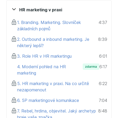
a komunikovat značku zaměstnavatele atraktivním a
HR marketing v praxi
zároveň důvěryhodným způsobem?
Co je marketingových 5P a jak s nimi pracovat?
1. Branding. Marketing. Slovníček
4:37
Co jsou brand archetypy? Proč je dobré mít
základních pojmů
zadefinován svůj brand archetyp? Jak s ním pracovat
v praxi?
2. Outbound a inbound marketing. Je
8:39
Jak přenést HR marketing na sociálně sítě a
některý lepší?
kterým chybám se při tom vyhnutí?
Proč nesmíme zapomenout na interní HR
3. Role HR v HR marketingu
6:01
marketing?
4. Moderní pohled na HR
6:17
zdarma
A jaké jsou nejlepší digitální nástroje pro HR
marketing
marketing v praxi,
5. HR marketing v praxi. Na co určitě
6:22
Obsah kurzu nejlépe využijí především hlavmě HR
nezapomenout
ředitelé, HR manažeři, Employer Branding specialisté,
marketéři s přesahem na značku zamestávateľa. Ale
6. 5P marketingové komunikace
7:04
najde si v něm své každý, koho zajímá téma
budování, rozvoje a komunikace atraktivní, moderní a
7. Rebel, hrdina, objevitel. Jaký archetyp
8:48
autentické značky zaměstnavatele v praxi.
hraje vaše značka