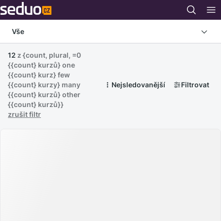
Vše
12
z
{count, plural, =0
{{count} kurzů} one
{{count} kurz} few
{{count} kurzy} many
Nejsledovanější
Filtrovat
{{count} kurzů} other
{{count} kurzů}}
zrušit filtr