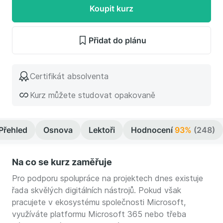
Koupit kurz
Přidat do plánu
Certifikát absolventa
Kurz můžete studovat opakovaně
Přehled
Osnova
Lektoři
Hodnocení
93%
(248)
Na co se kurz zaměřuje
Pro podporu spolupráce na projektech dnes existuje
řada skvělých digitálních nástrojů. Pokud však
pracujete v ekosystému společnosti Microsoft,
využíváte platformu Microsoft 365 nebo třeba