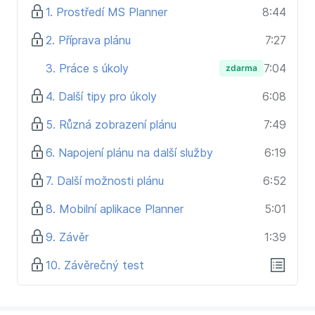
1. Prostředí MS Planner
8:44
Ty, kdo se chtějí naučit využívat Planner pro
plánování a řízení projektů na maximum
2. Příprava plánu
7:27
Ty, kdo chtějí mít veškeré projektové aktivity pod
3. Práce s úkoly
7:04
zdarma
kontrolou na jednom místě
Ty, kdo chtějí zlepšit komunikaci v rámci projektů,
4. Další tipy pro úkoly
6:08
týmů či napříč celou společností
5. Různá zobrazení plánu
7:49
6. Napojení plánu na další služby
6:19
7. Další možnosti plánu
6:52
8. Mobilní aplikace Planner
5:01
9. Závěr
1:39
10. Závěrečný test