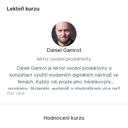
Lektoři kurzu
Daniel Gamrot
lektor osobní produktivity
Daniel Gamrot je lektor osobní produktivity a
konzultant využití moderních digitálních nástrojů ve
firmách. Každý rok projde jeho tréninkovými
programy, školeními, webináři a přednáškami více než
číst více
tisícovka účastníků z firem jako jsou UNIQA, Orange
Slovensko, Strabag, Raiffeisenbank nebo ČEZ. S
klienty pracuje na budování nových dovedností pro
zvýšení produktivity práce.
Hodnocení kurzu