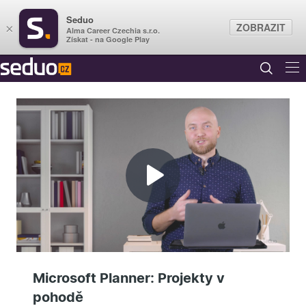
Seduo
ZOBRAZIT
×
Alma Career Czechia s.r.o.
Získat - na Google Play
Přehrát
video
Microsoft Planner: Projekty v
pohodě