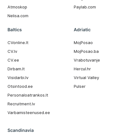
Atmoskop
Paylab.com
Nelisa.com
Baltics
Adriatic
CVonline.lt
MojPosao
CV.lv
MojPosao.ba
CV.ee
Vrabotuvanje
Dirbam.It
Hercul.hr
Visidarbi.lv
Virtual Valley
Otsintood.ee
Pulser
Personaloatrankos.lt
Recruitment.lv
Varbamisteenused.ee
Scandinavia