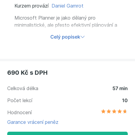
Kurzem provází
Daniel Gamrot
Microsoft Planner je jako dělaný pro
minimalistické, ale přesto efektivní plánování a
řízení projektů. Otestovaný řadou profesionálů
Celý popisek
na menších i větších projektech. Urychlete
první oťukávání a vrhněte se rovnou na své
projekty.
690 Kč
s DPH
Celková délka
57 min
Počet lekcí
10
Hodnocení
Garance vrácení peněz