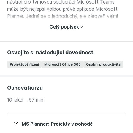
nástroj pro týmovou spolupráci Microsoft Teams,
může být nejlepší volbou právě aplikace Microsoft
Planner. Jedná se o jednoduchý, ale zároveň velmi
silný nástroj pro plánování a řízení projektů,
Celý popisek
komunikaci nad úkoly a zjednodušení a zefektivnění
týmové spolupráce. Cílem kurzu je ukázat vám
všechny možnosti aplikace Microsoft Planner včetně
praktických doporučení pro produktivnější využití na
Osvojíte si následující dovednosti
konkrétních typech projektů.
Projektové řízení
Microsoft Office 365
Osobní produktivita
V kurzu se naučíte:
Plánovat a řídit projekty v aplikaci Microsoft
Osnova kurzu
Planner včetně všech vychytávek
Mít komunikaci celého týmu nebo společnosti k
10 lekcí · 57 min
projektům nebo produktům na jednom místě
Jaké jsou nejlepší příklady využití Microsoft
Planner
MS Planner: Projekty v pohodě
Kurz je určený pro: