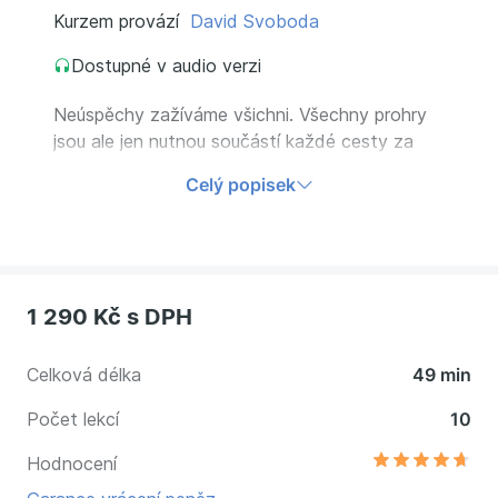
Kurzem provází
David Svoboda
Dostupné v audio verzi
Neúspěchy zažíváme všichni. Všechny prohry
jsou ale jen nutnou součástí každé cesty za
úspěchem a snem - třeba vyhrát olympiádu.
Celý popisek
Inspirujete se příběhy a zkušenostmi Davida
Svobody, olympijského vítěze v moderním
pětiboji.
1 290 Kč
s DPH
Celková délka
49 min
Počet lekcí
10
Hodnocení