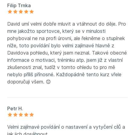
Filip Trnka
David umí velmi dobře mluvit a vtáhnout do děje. Pro
mne jakožto sportovce, který se v minulosti
pohyboval ne na profi úrovni, ale řekněme o stupínek
níže, toto povídání bylo velmi zajímavé hlavně z
Davidova pohledu, který jsem neznal. Takové obecné
informace o motivaci, tréninku atp. jsem již z vlastní
zkušenosti znal, tudíž v tomto ohledu to pro mě
nebylo příliš přínosné. Každopádně tento kurz vřele
doporučuji všem. 😊
Petr H.
Velmi zajímavé povídání o nastavení a vytyčení cílů a
jak jich dosáhnout.