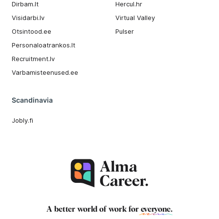
Dirbam.It
Hercul.hr
Visidarbi.lv
Virtual Valley
Otsintood.ee
Pulser
Personaloatrankos.lt
Recruitment.lv
Varbamisteenused.ee
Scandinavia
Jobly.fi
A better world of work for
everyone
.