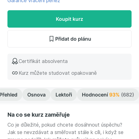
Garance vrácení peněz
Koupit kurz
Přidat do plánu
Certifikát absolventa
Kurz můžete studovat opakovaně
Přehled
Osnova
Lektoři
Hodnocení
93%
(682)
Na co se kurz zaměřuje
Co je důležité, pokud chcete dosáhnout úspěchu?
Jak se nevzdávat a směřovat stále k cíli, i když se