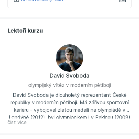
Lektoři kurzu
David Svoboda
olympijský vítěz v moderním pětiboji
David Svoboda je dlouholetý reprezentant České
republiky v moderním pětiboji. Má zářivou sportovní
kariéru - vybojoval zlatou medaili na olympiádě v
Londýně (2012), byl olympionikem i v Pekingu (2008)
číst více
a Rio de Janeiro (2016), stal se Mistrem Evropy
(2010), 2x vícemistrem světa (2008 a 2009) a