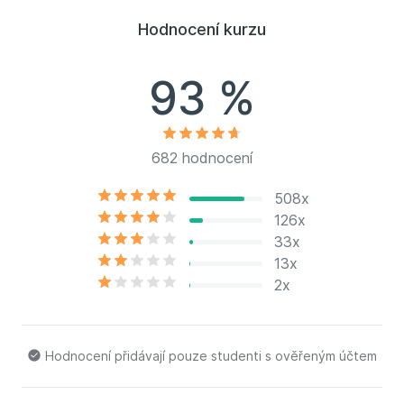
juniorským mistrem světa (2006). David Svoboda
působí jako trenér mládeže v ASC Dukla a je
Hodnocení kurzu
Předsedou komise sportovců ČOV.
93 %
682 hodnocení
508x
126x
33x
13x
2x
Hodnocení přidávají pouze studenti s ověřeným účtem