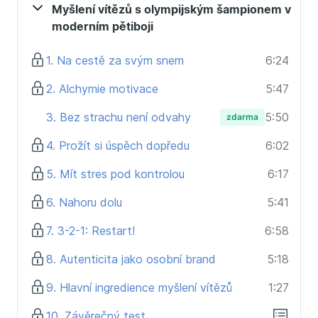
Myšlení vítězů s olympijským šampionem v
moderním pětiboji
1. Na cestě za svým snem
6:24
2. Alchymie motivace
5:47
3. Bez strachu není odvahy
5:50
zdarma
4. Prožít si úspěch dopředu
6:02
5. Mít stres pod kontrolou
6:17
6. Nahoru dolu
5:41
7. 3-2-1: Restart!
6:58
8. Autenticita jako osobní brand
5:18
9. Hlavní ingredience myšlení vítězů
1:27
10. Závěrečný test