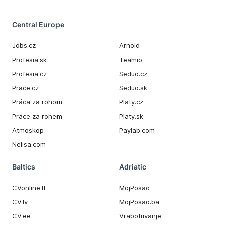
Central Europe
Jobs.cz
Arnold
Profesia.sk
Teamio
Profesia.cz
Seduo.cz
Prace.cz
Seduo.sk
Práca za rohom
Platy.cz
Práce za rohem
Platy.sk
Atmoskop
Paylab.com
Nelisa.com
Baltics
Adriatic
CVonline.lt
MojPosao
CV.lv
MojPosao.ba
CV.ee
Vrabotuvanje