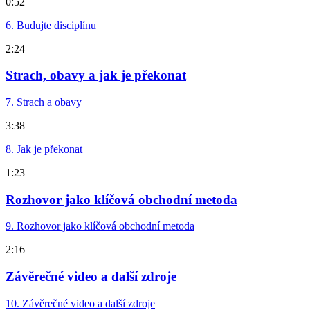
0:52
6. Budujte disciplínu
2:24
Strach, obavy a jak je překonat
7. Strach a obavy
3:38
8. Jak je překonat
1:23
Rozhovor jako klíčová obchodní metoda
9. Rozhovor jako klíčová obchodní metoda
2:16
Závěrečné video a další zdroje
10. Závěrečné video a další zdroje