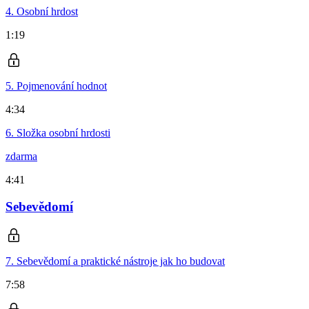
4. Osobní hrdost
1:19
5. Pojmenování hodnot
4:34
6. Složka osobní hrdosti
zdarma
4:41
Sebevědomí
7. Sebevědomí a praktické nástroje jak ho budovat
7:58