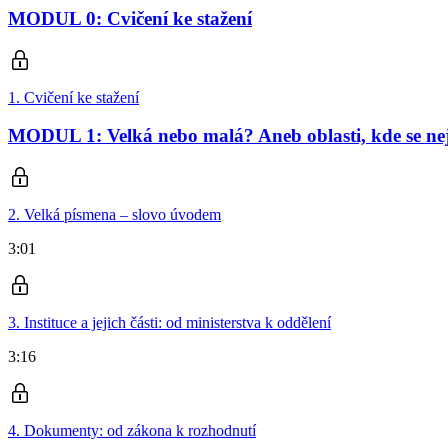
MODUL 0: Cvičení ke stažení
1. Cvičení ke stažení
MODUL 1: Velká nebo malá? Aneb oblasti, kde se nej
2. Velká písmena – slovo úvodem
3:01
3. Instituce a jejich části: od ministerstva k oddělení
3:16
4. Dokumenty: od zákona k rozhodnutí