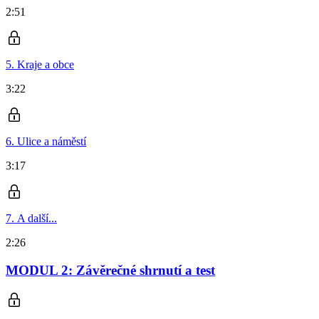
2:51
5. Kraje a obce
3:22
6. Ulice a náměstí
3:17
7. A další...
2:26
MODUL 2: Závěrečné shrnutí a test