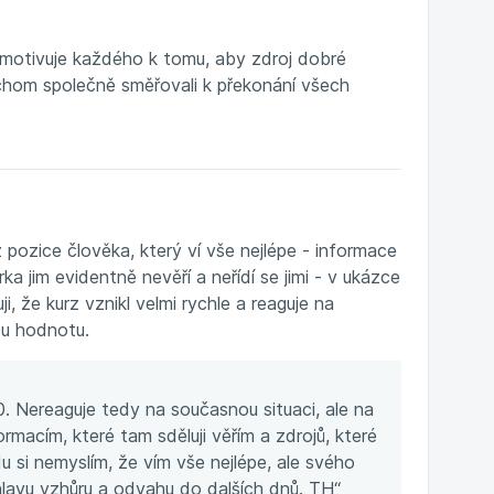
ý motivuje každého k tomu, aby zdroj dobré
hom společně směřovali k překonání všech
 pozice člověka, který ví vše nejlépe - informace
a jim evidentně nevěří a neřídí se jimi - v ukázce
, že kurz vznikl velmi rychle a reaguje na
ou hodnotu.
. Nereaguje tedy na současnou situaci, ale na
ormacím, které tam sděluji věřím a zdrojů, které
u si nemyslím, že vím vše nejlépe, ale svého
 hlavu vzhůru a odvahu do dalších dnů. TH“