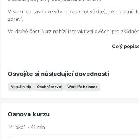
V kurzu se také dozvíte (nebo si osvěžíte), jak obecně fun
zdraví.
Ve druhé části kurz nabízí interaktivní cvičení pro zklidněn
rodinu.
Celý popis
V době karantény pro nás v týmu Seduo.cz bylo přednější 
aktuální téma raději rychle, než graficky a zvukově učesan
domácích podmínkách: My jim za jejich rychlost a flexibil
Osvojíte si následující dovednosti
zvukové a obrazové kvality. Děkujeme, tým Seduo.cz.
Aktuální tip
Osobní rozvoj
Worklife balance
Osnova kurzu
14 lekcí · 41 min