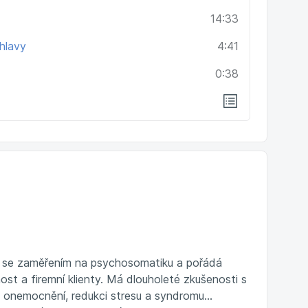
14:33
̌ hlavy
4:41
0:38
i se zaměřením na psychosomatiku a pořádá
st a firemní klienty. Má dlouholeté zkušenosti s
h onemocnění, redukci stresu a syndromu