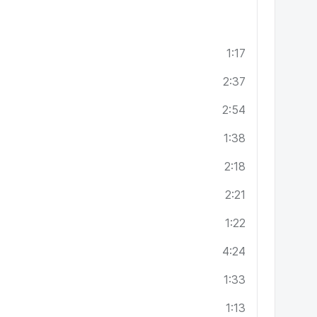
1:17
2:37
2:54
1:38
2:18
2:21
1:22
4:24
1:33
1:13