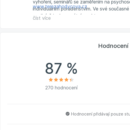
vyhoření, seminářů se zaměřením na psychoso
www.terezahodycova.cz
individuálním poradenstvím. Ve své současné p
medicíně i v korporátním sektoru.
číst více
Hodnocení 
87 %
270 hodnocení
Hodnocení přidávají pouze st