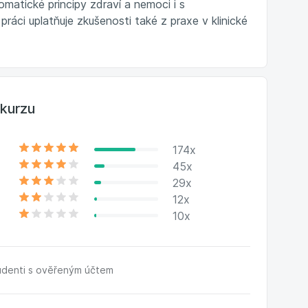
matické principy zdraví a nemoci i s
ráci uplatňuje zkušenosti také z praxe v klinické
kurzu
174x
45x
29x
12x
10x
udenti s ověřeným účtem