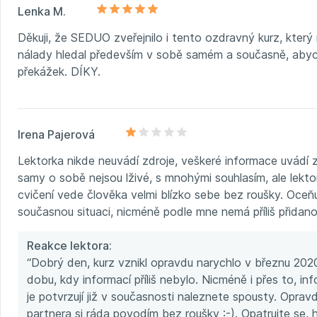
Lenka M.
Děkuji, že SEDUO zveřejnilo i tento ozdravný kurz, kter
nálady hledal především v sobě samém a současně, abyc
překážek. DÍKY.
Irena Pajerová
Lektorka nikde neuvádí zdroje, veškeré informace uvádí z
samy o sobě nejsou lživé, s mnohými souhlasím, ale lektork
cvičení vede člověka velmi blízko sebe bez roušky. Oceňuji
současnou situaci, nicméně podle mne nemá příliš přidan
Reakce lektora:
“Dobrý den, kurz vznikl opravdu narychlo v březnu 2020
dobu, kdy informací příliš nebylo. Nicméně i přes to, inf
je potvrzují již v současnosti naleznete spousty. Opravd
partnera si ráda povodím bez roušky :-). Opatrujte se,