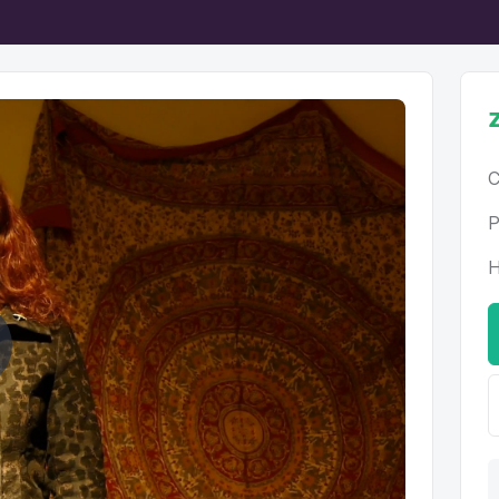
C
P
H
ehrát
ideo