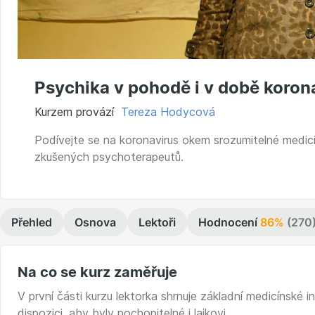
Psychika v pohodě i v době koron
Kurzem provází
Tereza Hodycová
Podívejte se na koronavirus okem srozumitelné medicín
zkušených psychoterapeutů.
Přehled
Osnova
Lektoři
Hodnocení
86%
(270
Na co se kurz zaměřuje
V první části kurzu lektorka shrnuje základní medicínské 
dispozici, aby byly pochopitelné i laikovi.