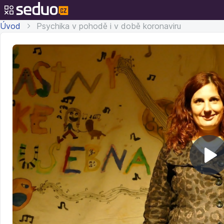
Úvod
Psychika v pohodě i v době koronaviru
Př
v