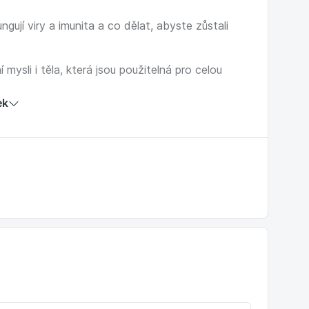
gují viry a imunita a co dělat, abyste zůstali
í mysli i těla, která jsou použitelná pro celou
ek
se na dálku spojit s lektory a přinést vám
é, jak jste běžně zvyklí. Lektoři natáčeli v
itu děkujeme, vás prosíme o omluvení nižší