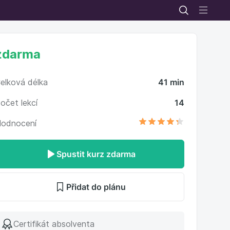
zdarma
elková délka
41 min
očet lekcí
14
odnocení
Spustit kurz zdarma
Přidat do plánu
Certifikát absolventa