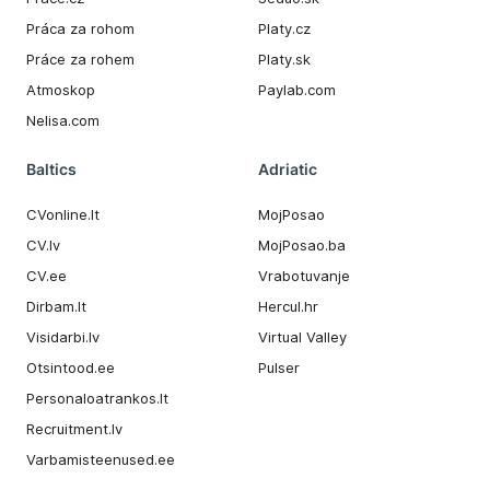
Práca za rohom
Platy.cz
Práce za rohem
Platy.sk
Atmoskop
Paylab.com
Nelisa.com
Baltics
Adriatic
CVonline.lt
MojPosao
CV.lv
MojPosao.ba
CV.ee
Vrabotuvanje
Dirbam.It
Hercul.hr
Visidarbi.lv
Virtual Valley
Otsintood.ee
Pulser
Personaloatrankos.lt
Recruitment.lv
Varbamisteenused.ee