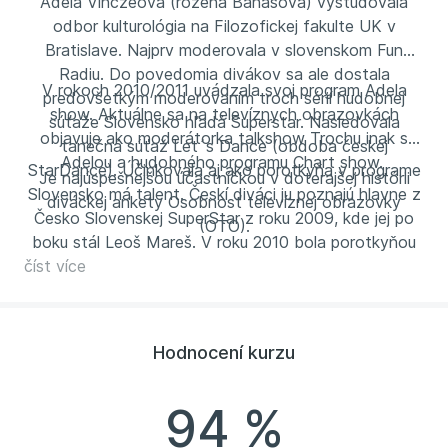
Adela Vinczeová (rozená Banášová) vyštudovala
odbor kulturológia na Filozofickej fakulte UK v
Bratislave. Najprv moderovala v slovenskom Fun
Radiu. Do povedomia divákov sa ale dostala
V rokoch 2010/2011 uvádzala svoj program Adela
predovšetkým moderovaním troch sérií hudobnej
show. Aktuálne sa na televíznych obrazovkách
súťaže Slovensko hľadá Superstar. Nasledovala
objavuje ako moderátorka talkshow Trochu inak s
tanečná súťaž Let´s Dance (obdoba českej
Adelou a hudobného programu Chart show.
StarDance). Účinkovala aj ako porotkyňa v programe
Je najúspešnejšou účastníčkou v doterajšej histórii
Slovensko má talent. Českí diváci ju poznajú hlavne z
diváckej ankety Osobnosť televíznej obrazovky
Česko Slovenskej SuperStar z roku 2009, kde jej po
(OTO).
boku stál Leoš Mareš. V roku 2010 bola porotkyňou
číst více
česko-slovenskej televíznej show Talentmania.
Hodnocení kurzu
94 %