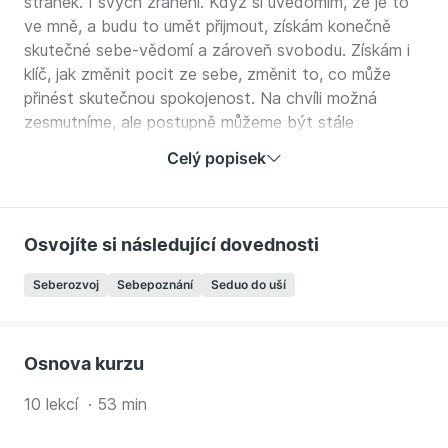
stránek. I svých zranění. Když si uvědomím, že je to
ve mně, a budu to umět přijmout, získám konečně
skutečné sebe-vědomí a zároveň svobodu. Získám i
klíč, jak změnit pocit ze sebe, změnit to, co může
přinést skutečnou spokojenost. Na chvíli možná
zesmutníme, ale postupně můžeme být stále
spokojenější.
Celý popisek
V tomto kurzu vedeného formou rozhovoru se s vámi
Adela podělí o své zkušenosti a dostane se na
otázky jako:
Osvojíte si následující dovednosti
Proč je důležité sebepoznání?
Seberozvoj
Sebepoznání
Seduo do uší
Jak vnímá ego a jako ho zvládat?
Jak vypadá opravdová spokojenost?
Jak si udržet hravost a pozitivní pohled?
Osnova kurzu
Jak se dívá na motivaci a závazky?
Proč bychom to někdy měli vzát a jít do bufetu?
10 lekcí · 53 min
A proč je sebepřijetí první krok ke změně?