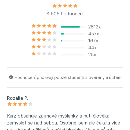
3 505 hodnocení
2812x
457x
167x
44x
25x
Hodnocení přidávají pouze studenti s ověřeným účtem
Rozálie P.
Kurz obsahuje zajímavé myšlenky a nutí člověka
zamyslet se nad sebou. Osobně jsem ale čekala více
praktických příkladů a větší hloubku. Na mě působil