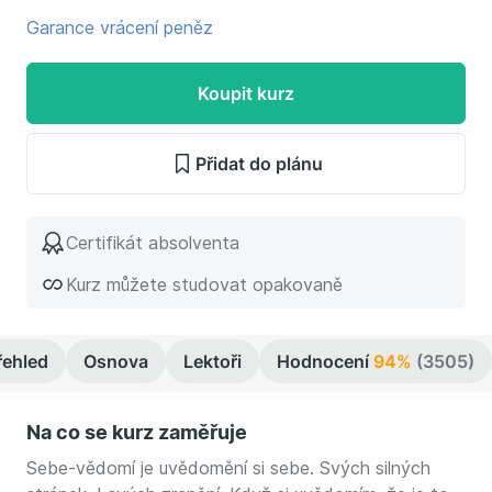
Garance vrácení peněz
Koupit kurz
Přidat do plánu
Certifikát absolventa
Kurz můžete studovat opakovaně
řehled
Osnova
Lektoři
Hodnocení
94%
(3505)
Na co se kurz zaměřuje
Sebe-vědomí je uvědomění si sebe. Svých silných