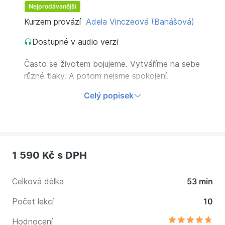
Nejprodávanější
Kurzem provází
Adela Vinczeová (Banášová)
Dostupné v audio verzi
Často se životem bojujeme. Vytváříme na sebe
různé tlaky. A potom nejsme spokojení.
Inspirujte se zkušenostmi oblíbené
Celý popisek
moderátorky a jejími nástroji, které ji pomáhají
prožívat život spokojeněji.
1 590 Kč
s DPH
Celková délka
53 min
Počet lekcí
10
Hodnocení