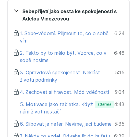
Sebepřijetí jako cesta ke spokojenosti s
Adelou Vinczeovou
1. Sebe-vědomí. Přijmout to, co o sobě
6:24
vím
2. Takto by to mělo být. Vzorce, co v
6:46
sobě nosíme
3. Opravdová spokojenost. Neklást
5:15
životu podmínky
4. Zachovat si hravost. Mód vděčnosti
5:04
5. Motivace jako tabletka. Když
4:43
zdarma
nám život nestačí
6. Slibovat je nefér. Nevíme, jací budeme
5:35
7. Někdy to vzdej. Odvaha jít do bufetu
6:39