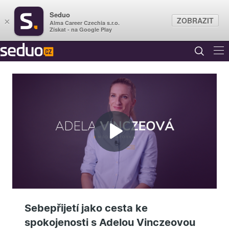
Seduo
ZOBRAZIT
×
Alma Career Czechia s.r.o.
Získat - na Google Play
Přehrát
video
Sebepřijetí jako cesta ke
spokojenosti s Adelou Vinczeovou