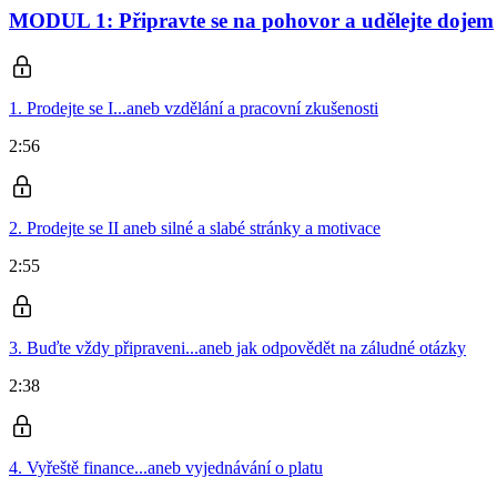
MODUL 1: Připravte se na pohovor a udělejte dojem
1. Prodejte se I...aneb vzdělání a pracovní zkušenosti
2:56
2. Prodejte se II aneb silné a slabé stránky a motivace
2:55
3. Buďte vždy připraveni...aneb jak odpovědět na záludné otázky
2:38
4. Vyřeště finance...aneb vyjednávání o platu