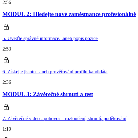
2:56
MODUL 2: Hledejte nové zaměstnance profesionálně
5. Uveďte správné informace...aneb popis pozice
2:53
6. Získejte jistotu...aneb prověřování profilu kandidáta
2:36
MODUL 3: Závěrečné shrnutí a test
7. Závěrečné video - pohovor – rozloučení, shrnutí, poděkování
1:19