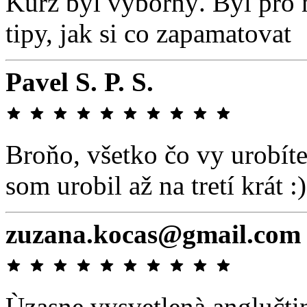
Kurz byl výborný. Byl pro
tipy, jak si co zapamatovat
Pavel S. P. S.
Broňo, všetko čo vy urobíte 
som urobil až na tretí krát :)
zuzana.kocas@gmail.com
Ùzasne vysvetlenà anglučtina