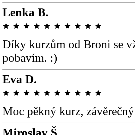
Lenka B.
Díky kurzům od Broni se v
pobavím. :)
Eva D.
Moc pěkný kurz, závěrečný t
Miroslav Š.