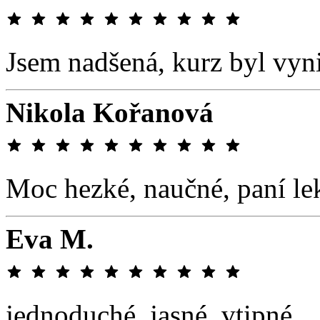
Jsem nadšená, kurz byl vyni
Nikola Kořanová
Moc hezké, naučné, paní le
Eva M.
jednoduché, jasné, vtipné