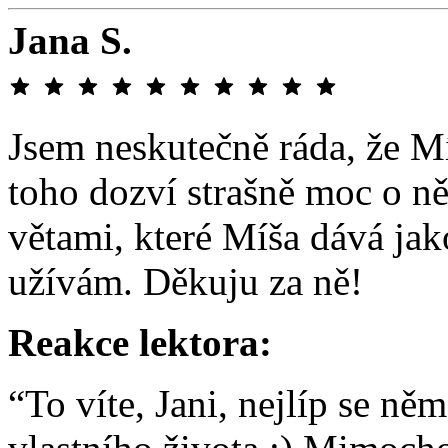
Jana S.
Jsem neskutečně ráda, že Mí
toho dozví strašně moc o n
větami, které Míša dává jak
užívám. Děkuju za ně!
Reakce lektora:
“To víte, Jani, nejlíp se ně