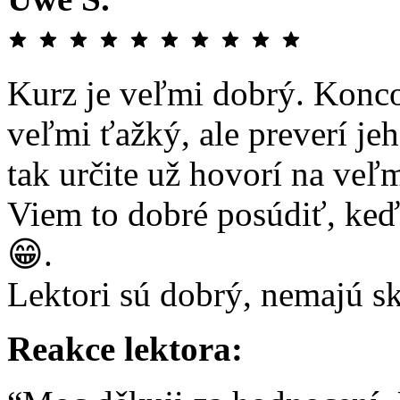
Kurz je veľmi dobrý. Koncov
veľmi ťažký, ale preverí je
tak určite už hovorí na veľ
Viem to dobré posúdiť, keď
😁.
Lektori sú dobrý, nemajú s
Reakce lektora: