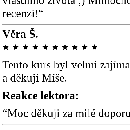
vlastního života ;) Mimoch
recenzi!“
Věra Š.
Tento kurs byl velmi zajím
a děkuji Míše.
Reakce lektora:
“Moc děkuji za milé doporu