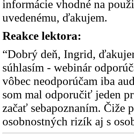
informácie vhodné na použit
uvedenému, ďakujem.
Reakce lektora:
“Dobrý deň, Ingrid, ďakuje
súhlasím - webinár odporúč
vôbec neodporúčam iba audi
som mal odporučiť jeden pra
začať sebapoznaním. Čiže p
osobnostných rizík aj s oso