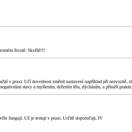
kromém životě. Skvělé!!!
tí v praxi. Učí dovednost změnit nastavení například při nervozitě, zt
negativními stavy a myšlením, držením těla, dýcháním, a přináší prakti
le fungují. Už je testuji v praxi. Určitě doporučuji, IV