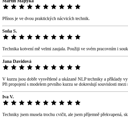
Martin Majtyka
Přínos je ve dvou praktických nácvicích technik.
Soňa S.
Technika kotvení mě velmi zaujala. Použiji ve svém pracovním i sou
Jana Davidová
V kurzu jsou dobře vysvětlené a ukázané NLP techniky a příklady využi
Při propojení s modelem prvního kurzu se dokreslují souvislosti mezi 
Iva V.
Techniky jsem musela trochu cvičit, ale jsem příjemně překvapená, skvě