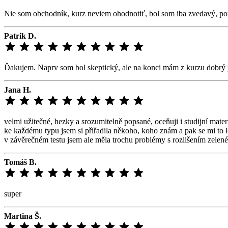
Nie som obchodník, kurz neviem ohodnotiť, bol som iba zvedavý, p
Patrik D.
Ďakujem. Naprv som bol skeptický, ale na konci mám z kurzu dobrý p
Jana H.
velmi užitečné, hezky a srozumitelně popsané, oceňuji i studijní mater
ke každému typu jsem si přiřadila někoho, koho znám a pak se mi to 
v závěrečném testu jsem ale měla trochu problémy s rozlišením zele
Tomáš B.
super
Martina Š.