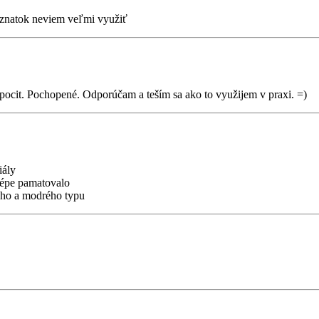
oznatok neviem veľmi využiť
ocit. Pochopené. Odporúčam a teším sa ako to využijem v praxi. =)
iály
lépe pamatovalo
ného a modrého typu