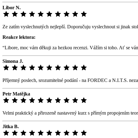
Libor N.
Ze zatím vyslechnutých nejlepší. Doporučuju vyslechnout si jinak stok
Reakce lektora:
“Libore, moc vám děkuji za hezkou recenzi. Vážím si toho. Ať se vám 
Simona J.
Příjemný poslech, srozumitelné podání - na FORDEC a N.I.T.S. nezap
Petr Matějka
Velmi praktický a přirozeně nastavený kurz s přímým propojením teor
Jitka B.