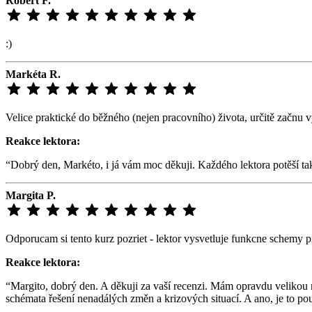
Róbert F.
:)
Markéta R.
Velice praktické do běžného (nejen pracovního) života, určitě začnu v
Reakce lektora:
“Dobrý den, Markéto, i já vám moc děkuji. Každého lektora potěší tak
Margita P.
Odporucam si tento kurz pozriet - lektor vysvetluje funkcne schemy p
Reakce lektora:
“Margito, dobrý den. A děkuji za vaší recenzi. Mám opravdu velikou r
schémata řešení nenadálých změn a krizových situací. A ano, je to p