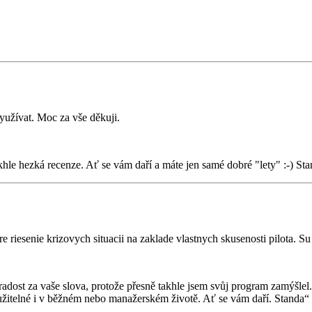
yužívat. Moc za vše děkuji.
hle hezká recenze. Ať se vám daří a máte jen samé dobré "lety" :-) St
re riesenie krizovych situacii na zaklade vlastnych skusenosti pilota. 
adost za vaše slova, protože přesně takhle jsem svůj program zamýšlel.
oužitelné i v běžném nebo manažerském životě. Ať se vám daří. Standa“