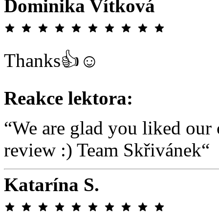
Dominika Vítková
Thanks👍☺️
Reakce lektora:
“We are glad you liked our
review :) Team Skřivánek“
Katarína S.