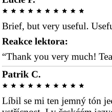
Brief, but very useful. Use
Reakce lektora:
“Thank you very much! Te
Patrik C.
Líbil se mi ten jemný tón j
vstřícnost. I v českéém jaz