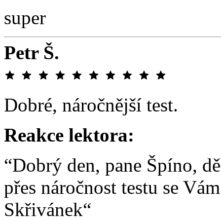
super
Petr Š.
Dobré, náročnější test.
Reakce lektora:
“Dobrý den, pane Špíno, dě
přes náročnost testu se Vám
Skřivánek“