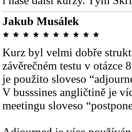
i naše další kurzy. Tým Skř
Jakub Musálek
Kurz byl velmi dobře struk
závěrečném testu v otázce 8
je použito sloveso “adjourn
V busssines angličtině je v
meetingu sloveso “postpone
Adjourned je více používán