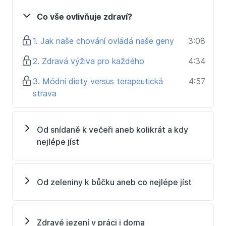
zařadíte do svého běžného života.
Co vše ovlivňuje zdraví?
Cílem kurzu je předat informace, které jsou jasné a
reálné, doporučení, která můžete každý zvládat a to i
1. Jak naše chování ovládá naše geny
3:08
s vašimi individuálními chutěmi, životní filosofií a
2. Zdravá výživa pro každého
4:34
zaneprázněností.
3. Módní diety versus terapeutická
4:57
V kurzu se naučíte:
strava
Jak pohodově zvládat dobře jíst bez měření,
vážení a počítání. Kdyby totiž příroda chtěla,
abychom pořád něco měřili, rostly by váhy a
Od snídaně k večeři aneb kolikrát a kdy
kalkulačky samovolně na stromě.
nejlépe jíst
Jak se, co nejlépe starat o své tělo i bez
zbytečných diet.
Jak si udržet zdraví, zdravou hmotnost a dobrou
Od zeleniny k bůčku aneb co nejlépe jíst
náladu.
Praktické tipy pro efektivní nákupy, vaření i jezení v
práci a na cestách.
Zdravé jezení v práci i doma
Jak vše zvládnout v rámci rodiny, práce a volného