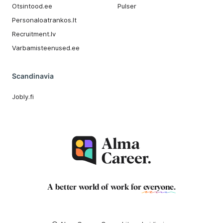
Otsintood.ee
Pulser
Personaloatrankos.lt
Recruitment.lv
Varbamisteenused.ee
Scandinavia
Jobly.fi
A better world of work for
everyone
.