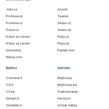
Jobs.cz
Arnold
Profesia.sk
Teamio
Profesia.cz
Seduo.cz
Prace.cz
Seduo.sk
Práca za rohom
Platy.cz
Práce za rohem
Platy.sk
Atmoskop
Paylab.com
Nelisa.com
Baltics
Adriatic
CVonline.lt
MojPosao
CV.lv
MojPosao.ba
CV.ee
Vrabotuvanje
Dirbam.It
Hercul.hr
Visidarbi.lv
Virtual Valley