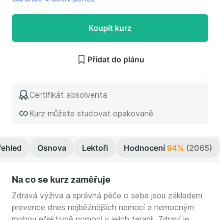
Koupit kurz
Přidat do plánu
Certifikát absolventa
Kurz můžete studovat opakovaně
řehled
Osnova
Lektoři
Hodnocení
94%
(2065)
Na co se kurz zaměřuje
Zdravá výživa a správná péče o sebe jsou základem
prevence dnes nejběžnějších nemocí a nemocným
mohou efektivně pomoci v jejich terapii. Zdraví je