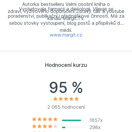
Autorka bestselleru Velmi osobní kniha o
studium.
Vystudovala farmacii a dietologii. Věnuje se
zdraví, výživového doporučení Zdravý talíř a youtube
poradenství, publikační i přednáškové činnosti. Má za
kanálu Margit.TV.
sebou stovky vystoupení, blog postů a příspěvků do
médií.
www.margit.cz
Hodnocení kurzu
95 %
2 065 hodnocení
1657x
298x