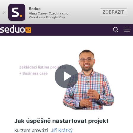
Seduo
ZOBRAZIT
×
Alma Career Czechia s.r.o.
Získat - na Google Play
Přehrát
video
Jak úspěšně nastartovat projekt
Kurzem provází
Jiří Krátký