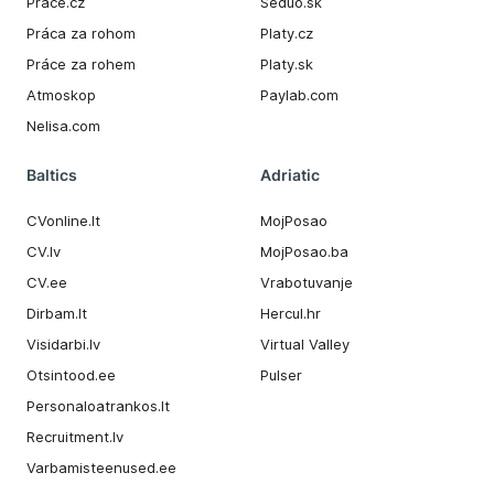
Prace.cz
Seduo.sk
Práca za rohom
Platy.cz
Práce za rohem
Platy.sk
Atmoskop
Paylab.com
Nelisa.com
Baltics
Adriatic
CVonline.lt
MojPosao
CV.lv
MojPosao.ba
CV.ee
Vrabotuvanje
Dirbam.It
Hercul.hr
Visidarbi.lv
Virtual Valley
Otsintood.ee
Pulser
Personaloatrankos.lt
Recruitment.lv
Varbamisteenused.ee