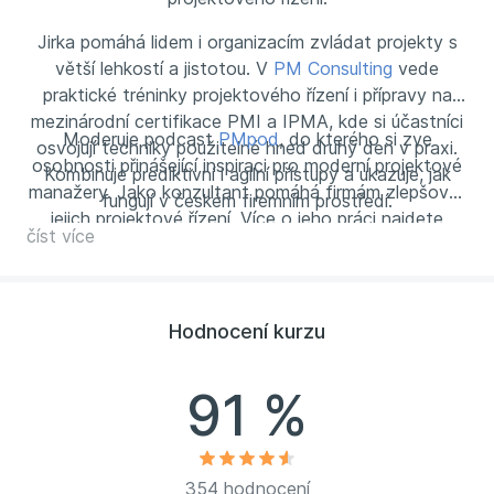
Jirka pomáhá lidem i organizacím zvládat projekty s
větší lehkostí a jistotou. V
PM Consulting
vede
praktické tréninky projektového řízení i přípravy na
mezinárodní certifikace PMI a IPMA, kde si účastníci
Moderuje podcast
PMpod
, do kterého si zve
osvojují techniky použitelné hned druhý den v praxi.
osobnosti přinášející inspiraci pro moderní projektové
Kombinuje prediktivní i agilní přístupy a ukazuje, jak
manažery. Jako konzultant pomáhá firmám zlepšovat
fungují v českém firemním prostředí.
jejich projektové řízení. Více o jeho práci najdete
číst více
na
LinkedIn
.
Hodnocení kurzu
91 %
354 hodnocení