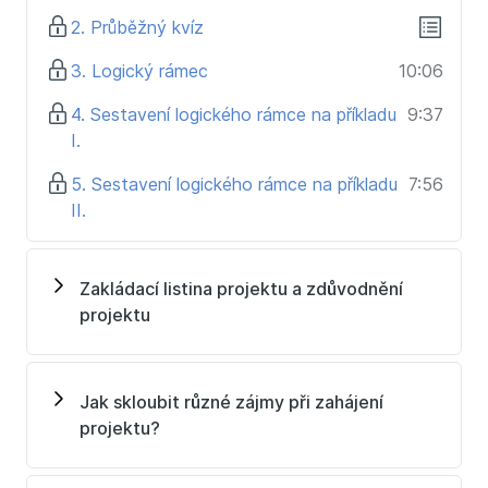
všichni měli jasno, co se v projektu bude dělat a co
2. Průběžný kvíz
nikoliv.
3. Logický rámec
10:06
Zůsob, jakým projekty začínáme, má zásadní dopad
na jejich celkový úspěch. Naučte se, jak projekty
4. Sestavení logického rámce na příkladu
9:37
startovat správně a staňte se efektivnějšími
I.
projektovými manažery!
5. Sestavení logického rámce na příkladu
7:56
II.
Zakládací listina projektu a zdůvodnění
projektu
Jak skloubit různé zájmy při zahájení
projektu?