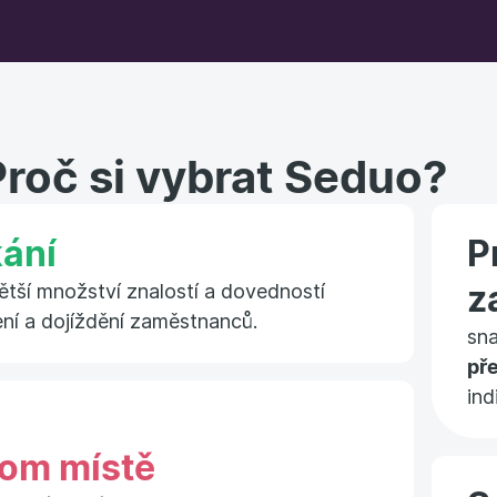
Proč si vybrat Seduo?
ání
P
z
větší množství znalostí a dovedností
ení a dojíždění zaměstnanců.
sn
př
ind
om místě