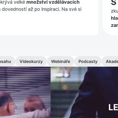
okrývá velké
množství vzdělávacích
 dovedností až po inspiraci. Na své si
zk
hl
za
bsahu
Videokurzy
Webináře
Podcasty
Akad