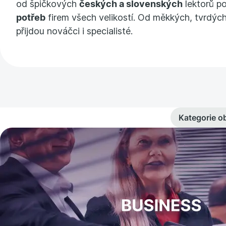
od špičkových
českých a slovenských
lektorů p
potřeb
firem všech velikostí. Od měkkých, tvrdých
přijdou nováčci i specialisté.
Kategorie o