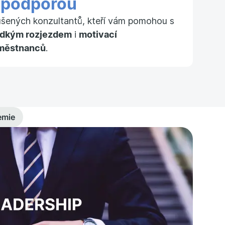
S
podporou
ušených konzultantů, kteří vám pomohou s
adkým rozjezdem
i
motivací
městnanců
.
emie