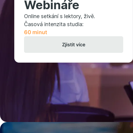
Webináře
Online setkání s lektory, živě.
Časová intenzita studia:
60 minut
Zjistit více