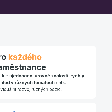
ro
každého
aměstnance
adné
sjednocení úrovně znalostí, rychlý
ehled v různých tématech
nebo
ividuální rozvoj různých pozic.