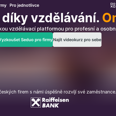
irmy
Pro jednotlivce
díky vzdělávání.
On
kou vzdělávací platformou pro profesní a osobní
Vyzkoušet Seduo pro firmy
Najít videokurz pro sebe
eských firem s námi úspěšně rozvíjí své zaměstnance