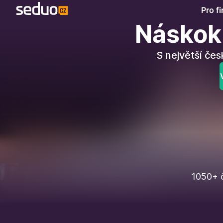
Pro f
Náskok 
S největší čes
1050+ č