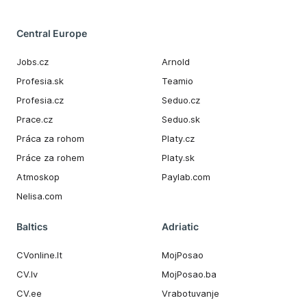
Central Europe
Jobs.cz
Arnold
Profesia.sk
Teamio
Profesia.cz
Seduo.cz
Prace.cz
Seduo.sk
Práca za rohom
Platy.cz
Práce za rohem
Platy.sk
Atmoskop
Paylab.com
Nelisa.com
Baltics
Adriatic
CVonline.lt
MojPosao
CV.lv
MojPosao.ba
CV.ee
Vrabotuvanje