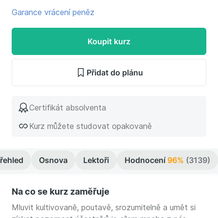
Garance vrácení peněz
Koupit kurz
Přidat do plánu
Certifikát absolventa
Kurz můžete studovat opakovaně
řehled
Osnova
Lektoři
Hodnocení
96%
(3139)
Na co se kurz zaměřuje
Mluvit kultivovaně, poutavě, srozumitelně a umět si