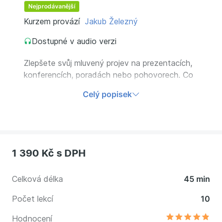
Nejprodávanější
Kurzem provází
Jakub Železný
Dostupné v audio verzi
Zlepšete svůj mluvený projev na prezentacích,
konferencích, poradách nebo pohovorech. Co
dělat? Co nedělat? Čemu se vyhnout? Na co si
Celý popisek
dát pozor? Inspirujte se z praxe
profesionálního televizního moderátora Jakuba
Železného.
1 390 Kč
s DPH
Celková délka
45 min
Počet lekcí
10
Hodnocení