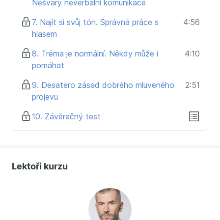
Nešvary neverbální komunikace
7. Najít si svůj tón. Správná práce s
4:56
hlasem
8. Tréma je normální. Někdy může i
4:10
pomáhat
9. Desatero zásad dobrého mluveného
2:51
projevu
10. Závěrečný test
Lektoři kurzu