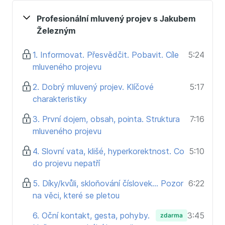
Proč tréma nemusí být nepřítel a jak s ní pracovat.
Profesionální mluvený projev s Jakubem
Kurz je určený všem, kteří:
Železným
Začínají s veřejným vystupováním a chtějí základní
přehled prezentačních dovedností
1. Informovat. Přesvědčit. Pobavit. Cíle
5:24
Vystupují již na veřejnosti a chtějí zlepšit svůj
mluveného projevu
vlastní mluvený projev.
2. Dobrý mluvený projev. Klíčové
5:17
Se chtějí inspirovat zkušenostmi profesionálního
charakteristiky
moderátora.
3. První dojem, obsah, pointa. Struktura
7:16
mluveného projevu
4. Slovní vata, klišé, hyperkorektnost. Co
5:10
do projevu nepatří
5. Díky/kvůli, skloňování číslovek... Pozor
6:22
na věci, které se pletou
6. Oční kontakt, gesta, pohyby.
3:45
zdarma