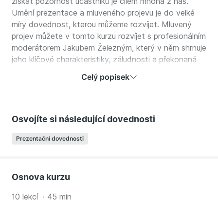
získat pozornost účastníků je cílem mnoha z nás.
Umění prezentace a mluveného projevu je do velké
míry dovednost, kterou můžeme rozvíjet. Mluvený
projev můžete v tomto kurzu rozvíjet s profesionálním
moderátorem Jakubem Železným, který v něm shrnuje
jeho klíčové charakteristiky, záludnosti a překonaná
klišé. Nečekejte, že vás během kurzu naučí hned
Celý popisek
správně mluvit: Určitě se ale těšte na jeho zkušenosti
z téměř 30leté praxe.
V kurzu se dozvíte:
Osvojíte si následující dovednosti
Co je klíčové v mluveném projevu.
Prezentační dovednosti
Jak v mluveném projevu eliminovat slovní vatu a
klišé.
Čemu se vyhnout a jak zvládat neverbální
Osnova kurzu
komunikaci.
Jaké jsou časté chyby, které při mluveném projevu
10 lekcí · 45 min
děláme.