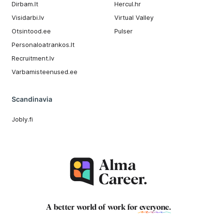
Dirbam.It
Hercul.hr
Visidarbi.lv
Virtual Valley
Otsintood.ee
Pulser
Personaloatrankos.lt
Recruitment.lv
Varbamisteenused.ee
Scandinavia
Jobly.fi
A better world of work for
everyone
.