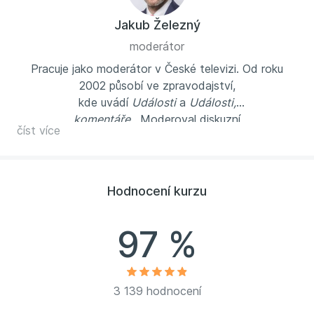
Jakub Železný
moderátor
Pracuje jako moderátor v České televizi. Od roku
2002 působí ve zpravodajství,
kde uvádí
Události
a
Události,
komentáře.
Moderoval diskuzní
číst více
pořad
Špona
,
Dobré ráno s ČT, Studia
ČT24, Interview ČT24, Týden v regionech (Brno)
aj.
včetně řady speciálů a mnoha předvolebních debat.
Od roku 1993 bezmála 20 let působil v Českém
Hodnocení kurzu
rozhlase. Vystudoval Filozofickou fakultu Univerzity
Palackého v Olomouci a Fakultu sociálních věd
97 %
Univerzity Karlovy v Praze, kde
dnes přednáší. Spolupracoval
na scénáři čtyřdílného televizního dokumentu
o spisovateli Pavlu Kohoutovi
To byl můj
3 139 hodnocení
život??
a ztvárnil několik drobných hereckých úloh