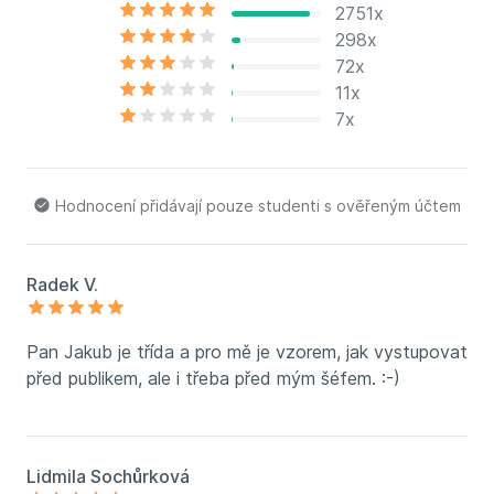
(např. ve filmech
Ztraceni v Mnichově, Prezident
2751x
Blaník
, v seriálu
Případy 1. oddělení
aj.), v malé roli
298x
účinkuje v Divadle Na Vinohradech.
72x
11x
7x
Hodnocení přidávají pouze studenti s ověřeným účtem
Radek V.
Pan Jakub je třída a pro mě je vzorem, jak vystupovat
před publikem, ale i třeba před mým šéfem. :-)
Lidmila Sochůrková