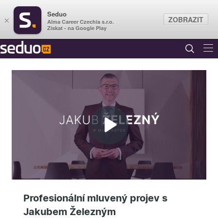
Seduo
ZOBRAZIT
×
Alma Career Czechia s.r.o.
Získat - na Google Play
Přehrát
video
Profesionální mluvený projev s
Jakubem Železným