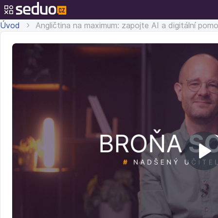
Úvod
Angličtina na maximum: zapojte AI a digitální pom
Př
v