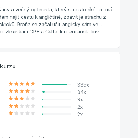
čtiny a věčný optimista, který si často říká, že má
dem najít cestu k angličtině, zbavit je strachu z
okroků. Broňa se začal učit anglicky sám ve
u, zkouškám CPE a Celta, k učení angličtiny
kurzu
339x
34x
9x
2x
2x