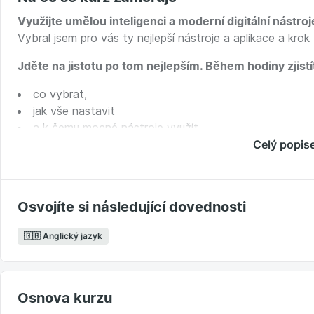
Využijte umělou inteligenci a moderní digitální nástroj
Vybral jsem pro vás ty nejlepší nástroje a aplikace a krok
Jděte na jistotu po tom nejlepším. Během hodiny zjistí
co vybrat,
jak vše nastavit
a k čemu mocné nástroje využít.
Celý popis
Společně se naučíme, jak zdarma vylepšovat:
výslovnost,
slovní zásobu,
Osvojíte si následující dovednosti
psaní,
poslech
🇬🇧 Anglický jazyk
i používání gramatiky.
Co díky kurzu získáte:
Osnova kurzu
detailní videonávody, jak na AI a digitální vychytávky,