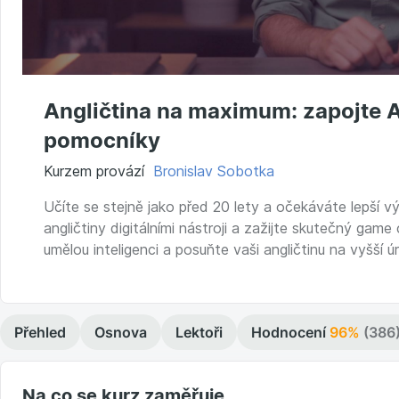
Angličtina na maximum: zapojte AI
pomocníky
Kurzem provází
Bronislav Sobotka
Učíte se stejně jako před 20 lety a očekáváte lepší v
angličtiny digitálními nástroji a zažijte skutečný gam
umělou inteligenci a posuňte vaši angličtinu na vyšší ú
Přehled
Osnova
Lektoři
Hodnocení
96%
(386
Na co se kurz zaměřuje