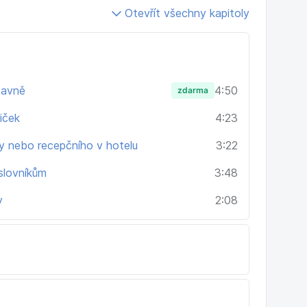
už možná pracujete,
Otevřít všechny kapitoly
ce, poslech, slovíčka, čtení)
bavně
4:50
zdarma
echny výhody, které nabízí,
iček
4:23
pšovat angličtinu.
 nebo recepčního v hotelu
3:22
hle skvělé nástroje.
 slovníkům
3:48
y
2:08