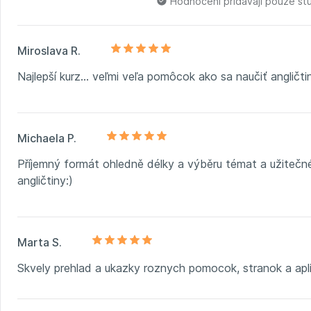
Hodnocení přidávají pouze st
Miroslava R.
Najlepší kurz... veľmi veľa pomôcok ako sa naučiť angličt
Michaela P.
Příjemný formát ohledně délky a výběru témat a užitečné t
angličtiny:)
Marta S.
Skvely prehlad a ukazky roznych pomocok, stranok a aplik