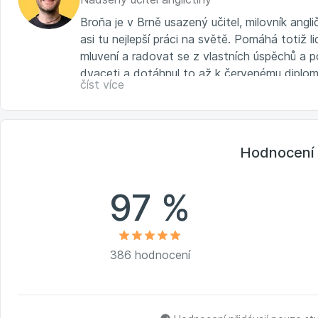
Broňa je v Brně usazený učitel, milovník angli
asi tu nejlepší práci na světě. Pomáhá totiž li
mluvení a radovat se z vlastních úspěchů a p
dvaceti a dotáhnul to až k červenému diplom
číst více
v Oxfordu.
Více na
www.brona.cz
Hodnocení 
97 %
386 hodnocení