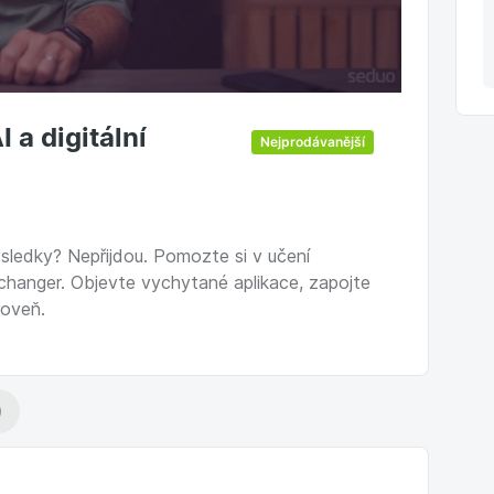
 a digitální
Nejprodávanější
ýsledky? Nepřijdou. Pomozte si v učení
e changer. Objevte vychytané aplikace, zapojte
roveň.
)