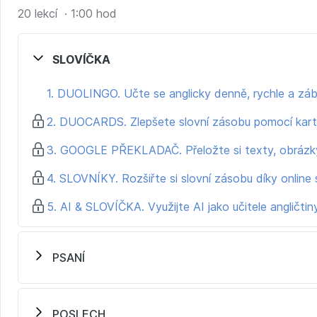
doporučení, jak naplno využívat aplikace, se kterými 
20 lekcí · 1:00 hod
radu do každé oblasti angličtiny (výslovnost, konverza
a tipy na efektivní využívání ChatGPT.
SLOVÍČKA
Kurz je vhodný pro všechny, kteří:
1. DUOLINGO. Učte se anglicky denně, rychle a zá
si všimli, že žijeme ve 21. století a chtějí využívat vš
se nebojí studovat jinak než v sedě nad učebnicí,
2. DUOCARDS. Zlepšete slovní zásobu pomocí kart
mají chytrý telefon a chtějí si efektivně a moderně zle
3. GOOGLE PŘEKLADAČ. Přeložte si texty, obrázky
Stačí mobil a pár minut denně. O zbytek se postarají ty
4. SLOVNÍKY. Rozšiřte si slovní zásobu díky online
5. AI & SLOVÍČKA. Využijte AI jako učitele angličtin
PSANÍ
POSLECH