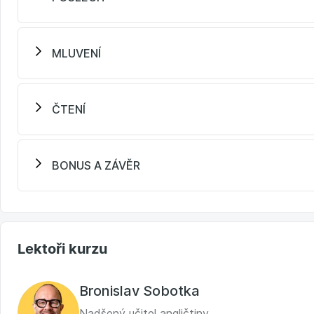
MLUVENÍ
ČTENÍ
BONUS A ZÁVĚR
Lektoři kurzu
Bronislav Sobotka
Nadšený učitel angličtiny