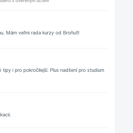
udenti s ověřeným účtem
inu. Mám veľmi rada kurzy od Broňu!!!
ipy i pro pokročilejší. Plus nadšení pro studium
acii.