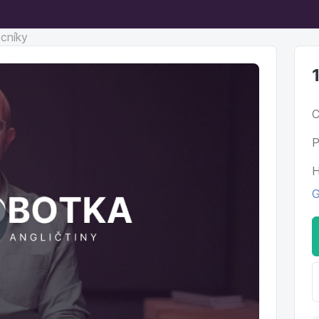
ocníky
C
P
H
G
ehrát
ideo