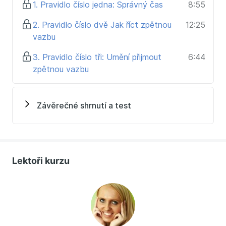
1. Pravidlo číslo jedna: Správný čas
8:55
s vynaložením minimálních nákladů. Jestli hledáte
řešení, jak toto efektivně převést do praxe, naleznete
2. Pravidlo číslo dvě Jak říct zpětnou
12:25
jej v tomto kurzu.
vazbu
3. Pravidlo číslo tři: Umění přijmout
6:44
zpětnou vazbu
Závěrečné shrnutí a test
Lektoři kurzu