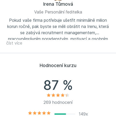
Irena Tůmová
Vaše Personální ředitelka
Pokud vaše firma potřebuje ušetřit minimálně milion
korun ročně, pak byste se měli obrátit na Irenu, která
se zabývá recruitment managementem,
pracovněprávním poradenstvím, motivací a osobním
číst více
rozvojem zaměstnanců. Její specializací je pracovní
právo a nastavení procesů, které zůstanou v souladu
s legislativou a zároveň vám zajistí optimalizaci
výdajů. Tyto služby nabízí firmám i soukromým
Hodnocení kurzu
osobám. Své zkušenosti předávala také jako vyučující
top manažerům studijního programu MBA. Současně
87 %
deset let působí jako personální ředitelka Invia.cz,
a.s., kde ročně vyhodnotí tisíce životopisů uchazečů
o zaměstnání. Má vzdělání v oblasti obchodního
práva. Více o Ireně naleznete na
269 hodnocení
www.personalnireditelka.cz
149x