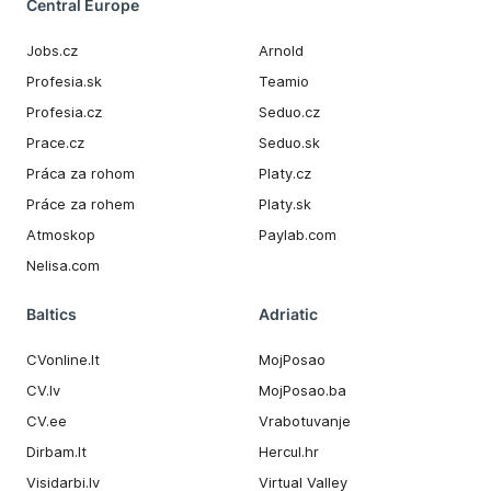
Central Europe
Jobs.cz
Arnold
Profesia.sk
Teamio
Profesia.cz
Seduo.cz
Prace.cz
Seduo.sk
Práca za rohom
Platy.cz
Práce za rohem
Platy.sk
Atmoskop
Paylab.com
Nelisa.com
Baltics
Adriatic
CVonline.lt
MojPosao
CV.lv
MojPosao.ba
CV.ee
Vrabotuvanje
Dirbam.It
Hercul.hr
Visidarbi.lv
Virtual Valley