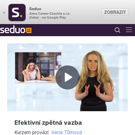
Seduo
ZOBRAZIT
×
Alma Career Czechia s.r.o.
Získat - na Google Play
Přehrát
video
Efektivní zpětná vazba
Kurzem provází
Irena Tůmová