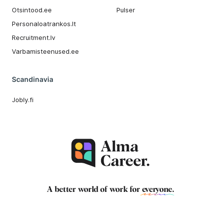
Otsintood.ee
Pulser
Personaloatrankos.lt
Recruitment.lv
Varbamisteenused.ee
Scandinavia
Jobly.fi
A better world of work for
everyone
.