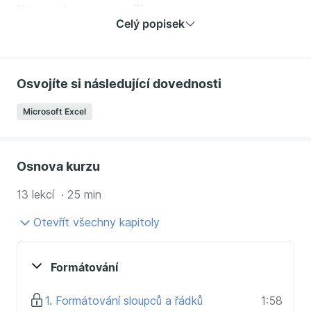
V tomto kurzu se naučíte:
Celý popisek
orientovat se v prostředí programu Microsoft
Excel,
formátovat sloupce, řádky a buňky,
Osvojíte si následující dovednosti
základní formátování obsahu buněk,
používat základní, ale i pokročilé funkce,
Microsoft Excel
používat filtry,
tvořit referenční buňky,
tvořit kontingenční tabulky,
Osnova kurzu
tvořit a upravovat grafy
13 lekcí · 25 min
Otevřít všechny kapitoly
Formátování
1. Formátování sloupců a řádků
1:58