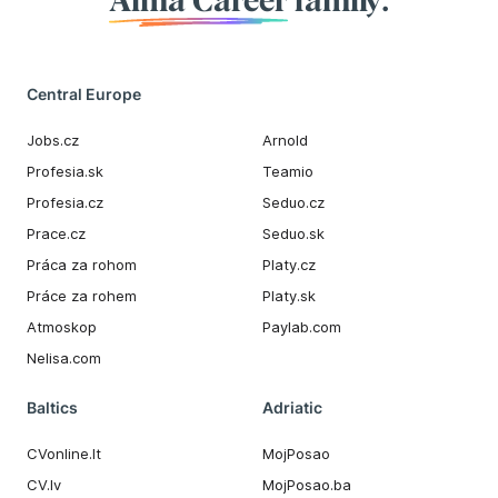
Alma Career
family.
Central Europe
Jobs.cz
Arnold
Profesia.sk
Teamio
Profesia.cz
Seduo.cz
Prace.cz
Seduo.sk
Práca za rohom
Platy.cz
Práce za rohem
Platy.sk
Atmoskop
Paylab.com
Nelisa.com
Baltics
Adriatic
CVonline.lt
MojPosao
CV.lv
MojPosao.ba