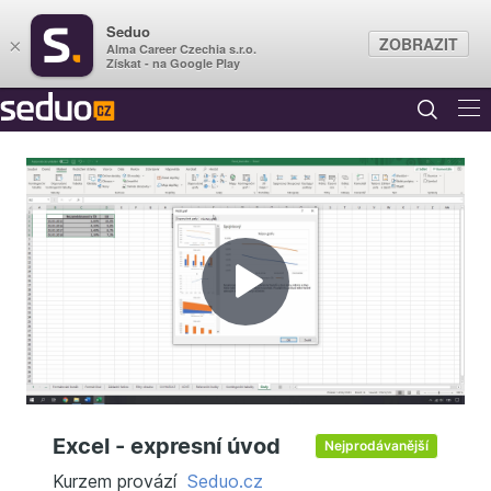
Seduo
ZOBRAZIT
×
Alma Career Czechia s.r.o.
Získat - na Google Play
Přehrát
video
Excel - expresní úvod
Nejprodávanější
Kurzem provází
Seduo.cz