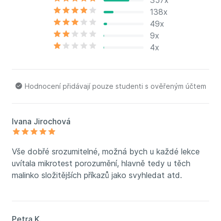
357x
138x
49x
9x
4x
Hodnocení přidávají pouze studenti s ověřeným účtem
Ivana Jirochová
Vše dobřé srozumitelné, možná bych u každé lekce
uvítala mikrotest porozumění, hlavně tedy u těch
malinko složitějších příkazů jako svyhledat atd.
Petra K.