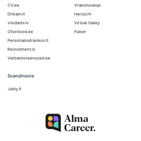
CV.ee
Vrabotuvanje
Dirbam.It
Hercul.hr
Visidarbi.lv
Virtual Valley
Otsintood.ee
Pulser
Personaloatrankos.lt
Recruitment.lv
Varbamisteenused.ee
Scandinavia
Jobly.fi