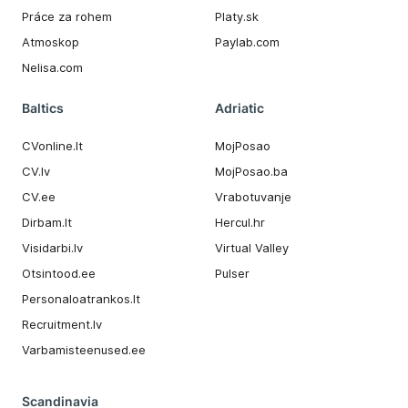
Práce za rohem
Platy.sk
Atmoskop
Paylab.com
Nelisa.com
Baltics
Adriatic
CVonline.lt
MojPosao
CV.lv
MojPosao.ba
CV.ee
Vrabotuvanje
Dirbam.It
Hercul.hr
Visidarbi.lv
Virtual Valley
Otsintood.ee
Pulser
Personaloatrankos.lt
Recruitment.lv
Varbamisteenused.ee
Scandinavia