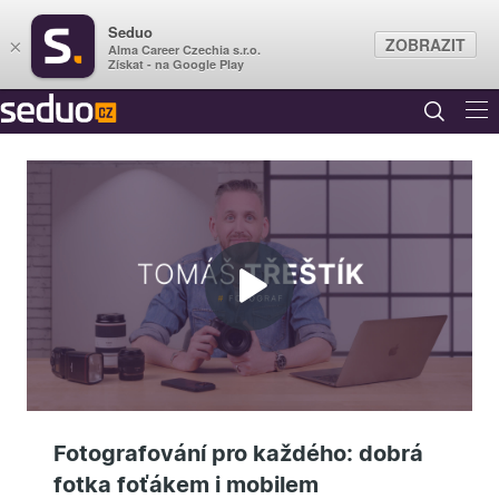
Seduo
ZOBRAZIT
×
Alma Career Czechia s.r.o.
Získat - na Google Play
Přehrát
video
Fotografování pro každého: dobrá
fotka foťákem i mobilem