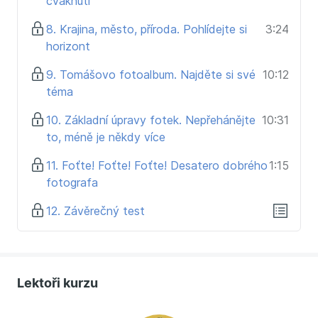
cvaknutí
8. Krajina, město, příroda. Pohlídejte si
3:24
horizont
9. Tomášovo fotoalbum. Najděte si své
10:12
téma
10. Základní úpravy fotek. Nepřehánějte
10:31
to, méně je někdy více
11. Foťte! Foťte! Foťte! Desatero dobrého
1:15
fotografa
12. Závěrečný test
Lektoři kurzu