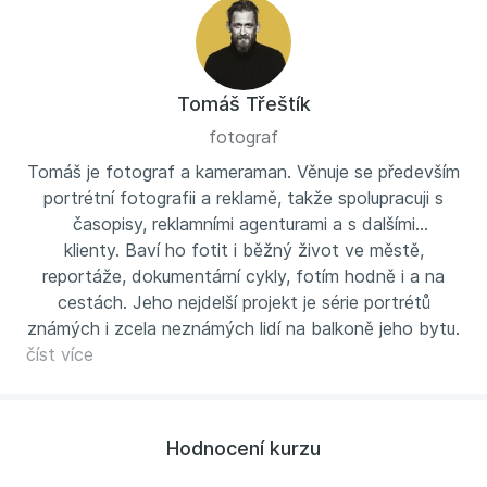
Tomáš Třeštík
fotograf
Tomáš je fotograf a kameraman. Věnuje se především
portrétní fotografii a reklamě, takže spolupracuji s
časopisy, reklamními agenturami a s dalšími
klienty. Baví ho fotit i běžný život ve městě,
reportáže, dokumentární cykly, fotím hodně i a na
cestách. Jeho nejdelší projekt je série portrétů
známých i zcela neznámých lidí na balkoně jeho bytu.
číst více
Pracuje na něm přes deset let a za tu dobu takto
nafotil tisíce lidí. Vystudoval katedru fotografie na
pražské FAMU. V současnosti učí novou generaci
fotografů jako vedoucí oboru fotografie na Akademii
Hodnocení kurzu
Michael a na Vysoké škole kreativní komunikace.