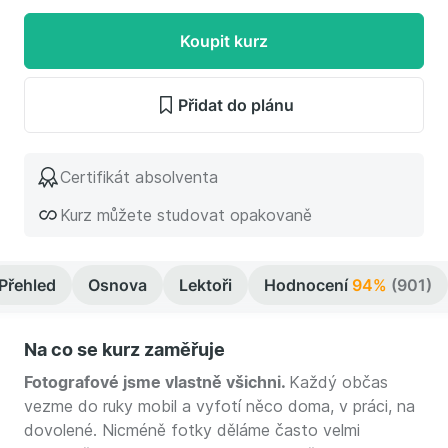
Koupit kurz
Přidat do plánu
Certifikát absolventa
Kurz můžete studovat opakovaně
Přehled
Osnova
Lektoři
Hodnocení
94%
(901)
Na co se kurz zaměřuje
Fotografové jsme vlastně všichni.
Každý občas
vezme do ruky mobil a vyfotí něco doma, v práci, na
dovolené. Nicméně fotky děláme často velmi