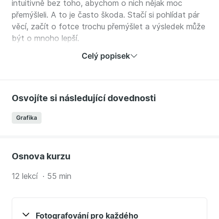
intuitivně bez toho, abychom o nich nějak moc
přemýšleli. A to je často škoda. Stačí si pohlídat pár
věcí, začít o fotce trochu přemýšlet a výsledek může
být o mnoho lepší.
Celý popisek
Kurz vám dá dobré základy, abyste dělali lepší
fotky mobilem nebo foťákem.
Naučíte se,
jaké nejdůležitější věci na fotce pohlídat. Poznáte
základy kompozice, práce se světlem a fotografování
Osvojíte si následující dovednosti
různých typů snímků v různých situacích. Dozvíte se,
Grafika
jak fotit portréty, přírodu nebo každodenní život.
Porozumíte základním nastavené pro dosažení dobré
fotky a základní postprodukční úpravy fotky.
Osnova kurzu
Lektor Tomáš Třeštík je profesionální fotograf.
V
kurzu vše vysvětluje na (téměř stovce) svých
12 lekcí · 55 min
fotografií, nabízí tedy inspirace i pro vaše další
focení.
Fotografování pro každého