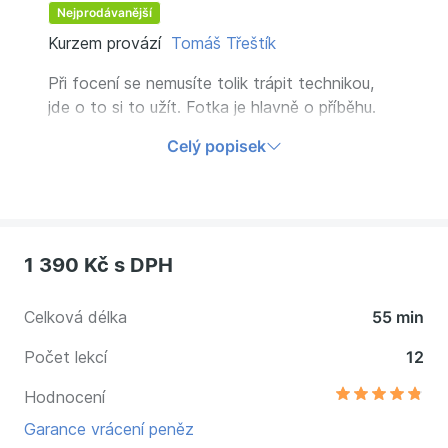
Nejprodávanější
Kurzem provází
Tomáš Třeštík
Při focení se nemusíte tolik trápit technikou,
jde o to si to užít. Fotka je hlavně o příběhu.
Naučte se od profesionálního fotografa
Celý popisek
klíčové postupy při focení a tipy, jak na dobrou
fotku, ať už budete fotit mobilem nebo
foťákem.
1 390 Kč
s DPH
Celková délka
55 min
Počet lekcí
12
Hodnocení
Garance vrácení peněz