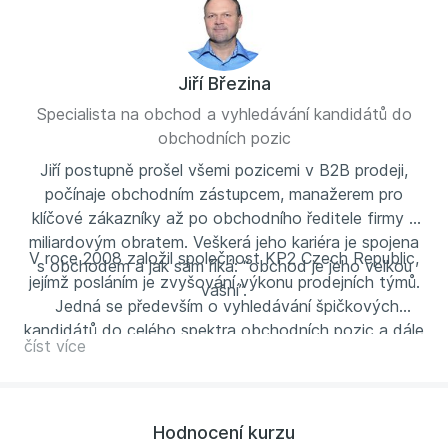
Jiří Březina
Specialista na obchod a vyhledávání kandidátů do
obchodních pozic
Jiří postupně prošel všemi pozicemi v B2B prodeji,
počínaje obchodním zástupcem, manažerem pro
klíčové zákazníky až po obchodního ředitele firmy s
miliardovým obratem. Veškerá jeho kariéra je spojena
V roce 2008 založil společnost KP2 Czech Republic,
s obchodem a jak sám říká: “obchod je jeho velkou
jejímž posláním je zvyšování výkonu prodejních týmů.
vášní”.
Jedná se především o vyhledávání špičkových
kandidátů do celého spektra obchodních pozic a dále
číst více
o školící a konzultační činnost. Jeho zákazníky jsou
jak malé české firmy, tak nadnárodní korporace.
Hodnocení kurzu