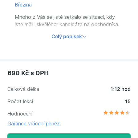
Březina
Mnoho z Vás se jistě setkalo se situací, kdy
jste měli „skvělého“ kandidáta na obchodníka.
Po pohovoru s ním jste odcházeli nadšeni,
Celý popisek
podle všech indicií to měl být prodejní
„superman“. Záhy po jeho přijetí však tato
euforie vyprchala. Co se to stalo?
690 Kč
s DPH
Celková délka
1:12 hod
Počet lekcí
15
Hodnocení
Garance vrácení peněz