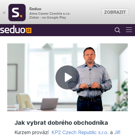
Seduo
ZOBRAZIT
×
Alma Career Czechia s.r.o.
Získat - na Google Play
Přehrát
video
Jak vybrat dobrého obchodníka
Kurzem provází
KP2 Czech Republic s.r.o.
a
Jiří