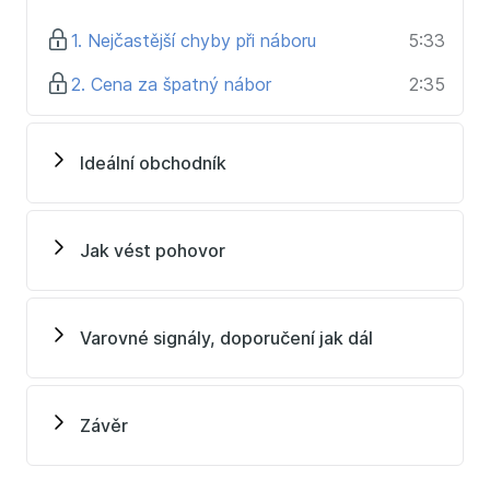
požadavků na kandidáty do obchodních pozic
Na příkladech z praxe Vám ukáži profil obchodníka,
1. Nejčastější chyby při náboru
5:33
který je nejvíce úspěšný, tj. dokáže plnit prodejní cíle
2. Cena za špatný nábor
2:35
(nebo též, o jaký profil obchodníků je dnes na trhu
největší zájem)
Naučíte se metodu strukturovaného vedení
Ideální obchodník
přijímacího pohovoru s cílem minimalizovat riziko
špatného výběru
Dostanete konkrétní příklady otázek a naučíte se
takto získané odpovědi správně vyhodnocovat
Jak vést pohovor
Po absolvování kurzu dokážete identifikovat
varovné signály v projevu kandidátů a vyhodnotit
jejich význam pro Vás jakožto zaměstnavatele
Varovné signály, doporučení jak dál
Pro koho je kurz určen
Tento kurz je určen pro každého, kdo se ve vaší
Závěr
společnosti přímo podílí na náboru obchodníků.
Personalisté