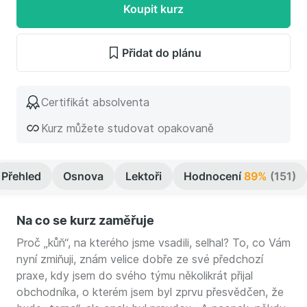
Koupit kurz
Přidat do plánu
Certifikát absolventa
Kurz můžete studovat opakovaně
Přehled
Osnova
Lektoři
Hodnocení
89%
(151)
Na co se kurz zaměřuje
Proč „kůň“, na kterého jsme vsadili, selhal? To, co Vám
nyní zmiňuji, znám velice dobře ze své předchozí
praxe, kdy jsem do svého týmu několikrát přijal
obchodníka, o kterém jsem byl zprvu přesvědčen, že