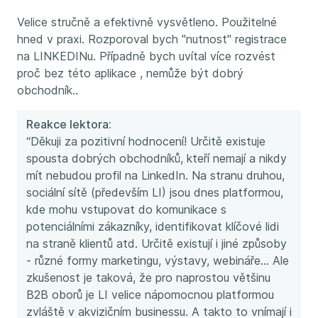
Velice stručně a efektivně vysvětleno. Použitelné
hned v praxi. Rozporoval bych "nutnost" registrace
na LINKEDINu. Případně bych uvítal více rozvést
proč bez této aplikace , nemůže být dobrý
obchodník..
Reakce lektora:
“Děkuji za pozitivní hodnocení! Určitě existuje
spousta dobrých obchodníků, kteří nemají a nikdy
mít nebudou profil na LinkedIn. Na stranu druhou,
sociální sítě (především LI) jsou dnes platformou,
kde mohu vstupovat do komunikace s
potenciálními zákazníky, identifikovat klíčové lidi
na straně klientů atd. Určitě existují i jiné způsoby
- různé formy marketingu, výstavy, webináře... Ale
zkušenost je taková, že pro naprostou většinu
B2B oborů je LI velice nápomocnou platformou
zvláště v akvizičním businessu. A takto to vnímají i