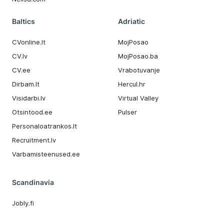
Baltics
Adriatic
CVonline.lt
MojPosao
CV.lv
MojPosao.ba
CV.ee
Vrabotuvanje
Dirbam.It
Hercul.hr
Visidarbi.lv
Virtual Valley
Otsintood.ee
Pulser
Personaloatrankos.lt
Recruitment.lv
Varbamisteenused.ee
Scandinavia
Jobly.fi