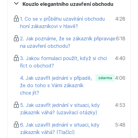
konkrétního konce a realizace. Společně, s dobrým
Kouzlo elegantního uzavření obchodu
pocitem, bez manipulace a tlaku
1. Co se v průběhu uzavírání obchodu
4:28
V kurzu se naučíte:
honí zákazníkovi v hlavě?
Jaké emoce zákazník cítí v momentu uzavření
2. Jak poznáme, že se zákazník připravuje
6:18
obchodu.
na uzavření obchodu?
Jak rozpoznat uzavírací signály a jak je překlopit
do uzavírací akce.
3. Jakou formulaci použít, když si chci
4:40
Jak se nebát říct si o “to svoje” a jak citlivě
říct o obchod?
dotáhnout celý nákupní proces do úspěšného konce.
Jaké techniky je možné použít, když zákazník
4. Jak uzavřít jednání v případě,
4:06
zdarma
váhá nebo Vás přímo odmítá.
že do toho s Vámi zákazník
chce jít?
Kurz je určený pro:
5. Jak uzavřít jednání v situaci, kdy
4:53
Profesionály, kteří se chtějí naučit nové,
zákazník váhá? (uzavírací otázky)
respektující techniky prodeje.
Profesionály, kteří nesnáší vědomí, ze MUSÍ
6. Jak uzavřít jednání v situaci, kdy
5:48
prodávat své služby a chtěli by se naučit, jak
zákazník váhá? (Tlačící)