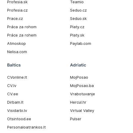
Profesia.sk
Teamio
Profesia.cz
Seduo.cz
Prace.cz
Seduo.sk
Práca za rohom
Platy.cz
Práce za rohem
Platy.sk
Atmoskop
Paylab.com
Nelisa.com
Baltics
Adriatic
CVonline.lt
MojPosao
CV.lv
MojPosao.ba
CV.ee
Vrabotuvanje
Dirbam.It
Hercul.hr
Visidarbi.lv
Virtual Valley
Otsintood.ee
Pulser
Personaloatrankos.lt