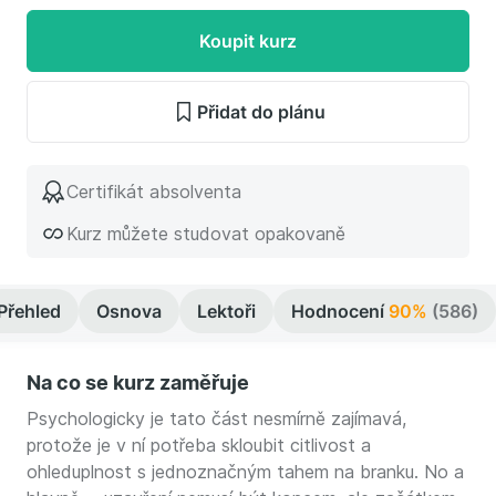
Koupit kurz
Přidat do plánu
Certifikát absolventa
Kurz můžete studovat opakovaně
Přehled
Osnova
Lektoři
Hodnocení
90%
(586)
Na co se kurz zaměřuje
Psychologicky je tato část nesmírně zajímavá,
protože je v ní potřeba skloubit citlivost a
ohleduplnost s jednoznačným tahem na branku. No a