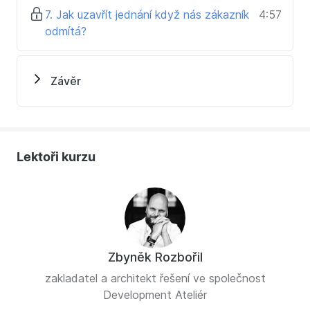
prodávat s minimem tlaku a s dobrým svědomím.
7. Jak uzavřít jednání když nás zákazník
4:57
Pro všechny, kteří umí zjistit potřebu, jsou nadšeni
odmítá?
svým produktem, ale nevědí, jak celé jednání
dotáhnout do konce.
Závěr
Lektoři kurzu
Zbyněk Rozbořil
zakladatel a architekt řešení ve společnost
Development Ateliér