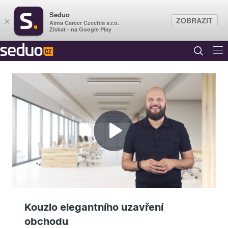
Seduo
ZOBRAZIT
×
Alma Career Czechia s.r.o.
Získat - na Google Play
Přehrát
video
Kouzlo elegantního uzavření
obchodu