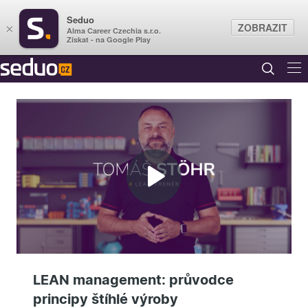
Seduo
ZOBRAZIT
×
Alma Career Czechia s.r.o.
Získat - na Google Play
Přehrát
video
LEAN management: průvodce
principy štíhlé výroby