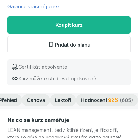
Garance vrácení peněz
Koupit kurz
Přidat do plánu
Certifikát absolventa
Kurz můžete studovat opakovaně
Přehled
Osnova
Lektoři
Hodnocení
92%
(605)
Na co se kurz zaměřuje
LEAN management, tedy štíhlé řízení, je filozofií,
která se dívá na podnikový systém skrze neustálé