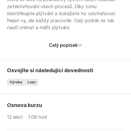
zefektivňování všech procesů. Díky tomu
identifikujete plýtvání a dokážete ho odstraňovat.
Nejen vy, ale každý pracovník. Celý podnik se tak
naučí vnímat a měřit plýtvání.
Mantrou LEANu je „naučit to každého“. Na kurzu vám
Celý popisek
pomůžeme pochopit myšlenky leanu a jejich podstatu.
Váš zákazník tak nebude platit za vaše chyby a
náklady, ale za kvalitu, kterou požaduje.
Osvojíte si následující dovednosti
Optikou LEANu se podíváme na společnost jako na
procesní organizaci s procesními toky, nutností
Výroba
Lean
zviditelňování problémů a sílou pilířů neustálého
zlepšování, týmové práce, Jidoka a Just in Time.
Kurz vám pomůže:
Osnova kurzu
změnit své návyky
12 lekcí · 1:08 hod
najít potenciál ve svých procesech a využít je
identifikovat příležitosti pro zlepšování, aby se