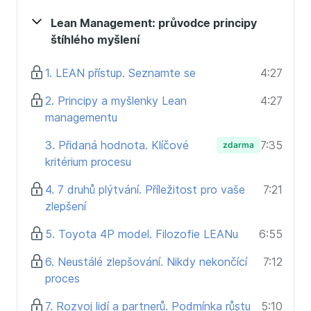
stalo Vaším denním chlebem
Lean Management: průvodce principy
změnit způsob organizace práce
štíhlého myšlení
vytvořit si prostor na to důležité (rozvoj týmu,
zlepšování, strategii)
1. LEAN přístup. Seznamte se
4:27
vytvořit si strategii pro další rozvoj
2. Principy a myšlenky Lean
4:27
Kurz je určený pro:
managementu
mistry a vedoucí ve výrobě, kteří chtějí posunout
3. Přidaná hodnota. Klíčové
7:35
zdarma
činnost svých týmů
kritérium procesu
každého, kdo máte chuť se něco naučit, něco
změnit
4. 7 druhů plýtvání. Příležitost pro vaše
7:21
všechny, kteří chtějí aktivovat své týmy a změnit
zlepšení
přístup k práci
5. Toyota 4P model. Filozofie LEANu
6:55
6. Neustálé zlepšování. Nikdy nekončící
7:12
proces
7. Rozvoj lidí a partnerů. Podmínka růstu
5:10