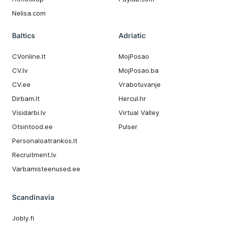
Nelisa.com
Baltics
Adriatic
CVonline.lt
MojPosao
CV.lv
MojPosao.ba
CV.ee
Vrabotuvanje
Dirbam.It
Hercul.hr
Visidarbi.lv
Virtual Valley
Otsintood.ee
Pulser
Personaloatrankos.lt
Recruitment.lv
Varbamisteenused.ee
Scandinavia
Jobly.fi