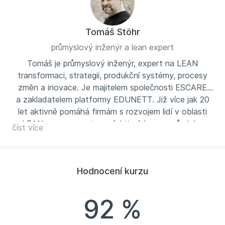
Tomáš Stöhr
průmyslový inženýr a lean expert
Tomáš je průmyslový inženýr, expert na LEAN
transformaci, strategii, produkční systémy, procesy
změn a inovace. Je majitelem společnosti ESCARE
a zakladatelem platformy EDUNETT. Již více jak 20
let aktivně pomáhá firmám s rozvojem lidí v oblasti
LEAN managementu a efektivních procesů. Jeho
číst více
semináře a kurzy navštíví ročně stovky účastníků. Je
členem komory logistických auditorů a přednáší
inovace na Business Institutu v Praze.
Hodnocení kurzu
92 %