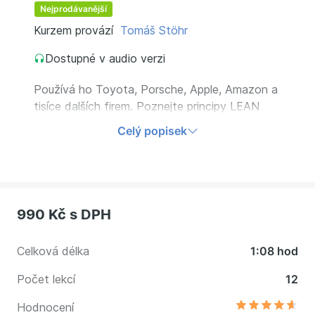
Nejprodávanější
Kurzem provází
Tomáš Stöhr
Dostupné v audio verzi
Používá ho Toyota, Porsche, Apple, Amazon a
tisíce dalších firem. Poznejte principy LEAN
managementu, štíhlého řízení výroby, a získejte
Celý popisek
odvahu měnit vlastní procesy.
990 Kč
s DPH
Celková délka
1:08 hod
Počet lekcí
12
Hodnocení