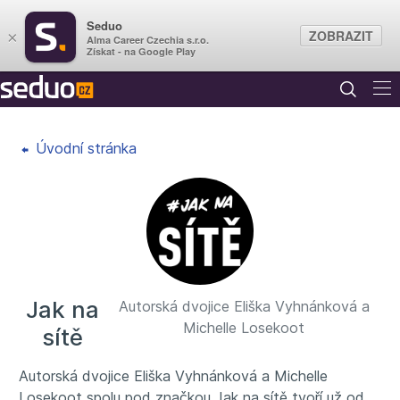
Seduo
ZOBRAZIT
×
Alma Career Czechia s.r.o.
Získat - na Google Play
Úvodní stránka
Jak na
Autorská dvojice Eliška Vyhnánková a
Michelle Losekoot
sítě
Autorská dvojice Eliška Vyhnánková a Michelle
Losekoot spolu pod značkou Jak na sítě tvoří už od