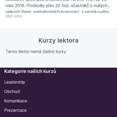
roku 2016. Proškolily přes 20 tisíc účastníků z malých i
velkých firem, nadnárodních korporací, z neziskového
číst více
sektoru i ze státních institucí. Jsou autorkami
nejprodávanější české knihy o marketingu na sociálních
sítích Jak na sítě a držitelkami několika ocenění,
včetně Osobnost digitálního marketingu roku 2020.
Kurzy lektora
Píšou newsletter Síťoviny.
www.jaknasite.cz
Tento lektor nemá žádné kurzy
Kategorie našich kurzů
Leadership
Obchod
Komunikace
Prezentace