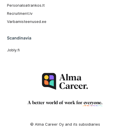
Personaloatrankos.lt
Recruitment.lv
Varbamisteenused.ee
Scandinavia
Jobly.fi
A better world of work for
everyone
.
© Alma Career Oy and its subsidiaries