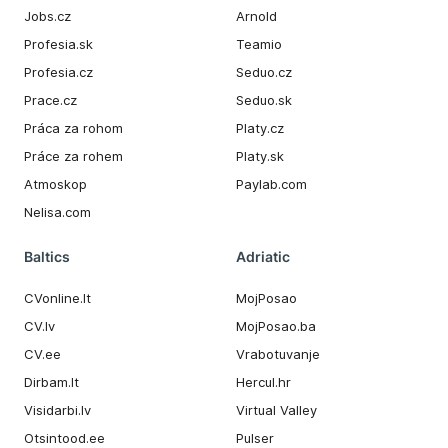
Jobs.cz
Arnold
Profesia.sk
Teamio
Profesia.cz
Seduo.cz
Prace.cz
Seduo.sk
Práca za rohom
Platy.cz
Práce za rohem
Platy.sk
Atmoskop
Paylab.com
Nelisa.com
Baltics
Adriatic
CVonline.lt
MojPosao
CV.lv
MojPosao.ba
CV.ee
Vrabotuvanje
Dirbam.It
Hercul.hr
Visidarbi.lv
Virtual Valley
Otsintood.ee
Pulser