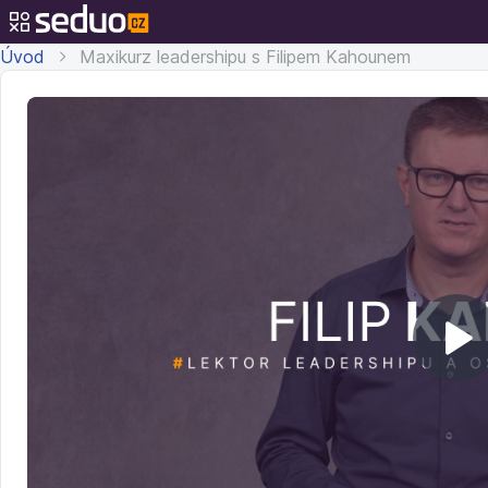
Úvod
Maxikurz leadershipu s Filipem Kahounem
Př
v