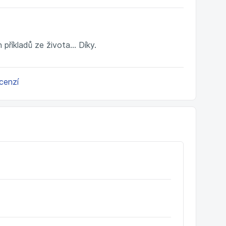
říkladů ze života... Díky.
ecenzí