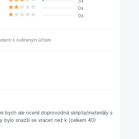
3x
0x
0x
udenti s ověřeným účtem
lmi bych ale ocenil doprovodná skripta/materiály s
y bylo snazší se vracet než k (celkem 40)