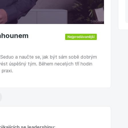
Kahounem
Nejprodávanější
na Seduo a naučte se, jak být sám sobě dobrým
 vést úspěšný tým. Během necelých tří hodin
praxi.
týkajících se leadershipu: