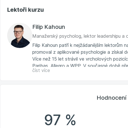
Lektoři kurzu
Filip Kahoun
Manažerský psycholog, lektor leadershipu a 
Filip Kahoun patří k nejžádanějším lektorů
promoval z aplikované psychologie a získal 
Více než 15 let strávil ve vrcholových pozic
Paribas, Allegro a WPP. V současné době pře
číst více
psychologii pro přední světové i lokální znač
Boj o pozornost.
Hodnocení 
97 %