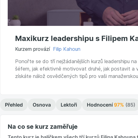
Maxikurz leadershipu s Filipem 
Kurzem provází
Filip Kahoun
Ponořte se do tří nejžádanějších kurzů leadershipu 
šéfem, jak efektivně motivovat druhé, jak postavit a
získáte nálož osvědčených tipů pro vaši manažerskou 
Přehled
Osnova
Lektoři
Hodnocení
97%
(85)
Na co se kurz zaměřuje
Tento kurz je balíčkem všech tří kurzů Filipa Kahouna 