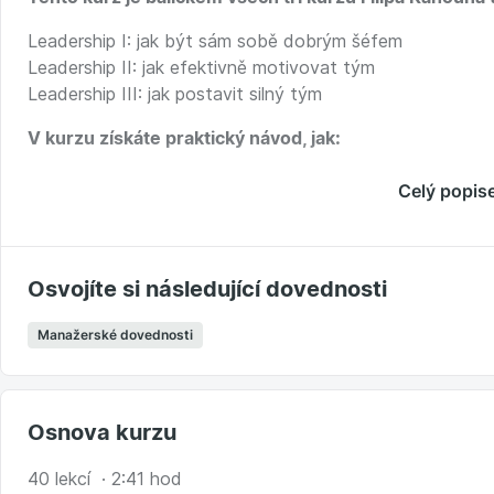
Leadership I: jak být sám sobě dobrým šéfem
Leadership II: jak efektivně motivovat tým
Leadership III: jak postavit silný tým
V kurzu získáte praktický návod, jak:
poznat svůj osobnostní typ, najít své silné stránky a
Celý popis
zjistit, nakolik jste vhodní do vedoucí pozice,
naslouchat své intuici a lépe se rozhodovat,
zvýšit svou emoční inteligenci a díky tomu i osobní ch
Osvojíte si následující dovednosti
namotivovat sebe, abyste následně dokázali motivova
zvládnout osobní marketing a dobře se prodat,
Manažerské dovednosti
hospodařit s pozorností a energií a zachovat si tak d
Dále jak:
vybírat ty nejlepší lidi do svého týmu a jak se rozlouči
Osnova kurzu
motivovat svůj tým a jak pracovat s motivací, když se
40 lekcí · 2:41 hod
pracovat s motivací týmu, když se nedaří