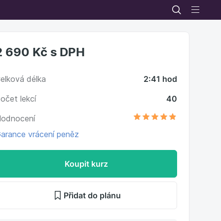
2 690 Kč
s DPH
elková délka
2:41 hod
očet lekcí
40
odnocení
arance vrácení peněz
Koupit kurz
Přidat do plánu