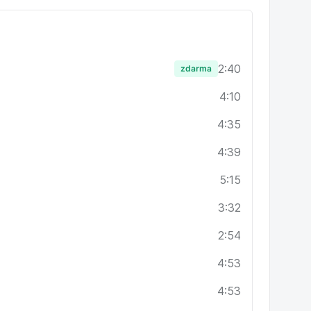
 nechat růst
ání
2:40
zdarma
4:10
 od těch podružných,
4:35
4:39
5:15
3:32
s.
2:54
4:53
lídra.
 zdokonalit.
4:53
t.