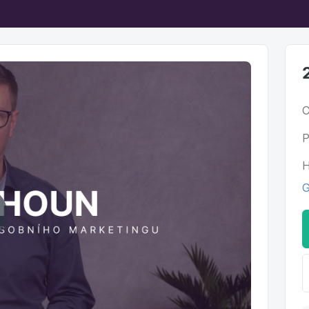
C
P
H
G
ehrát
ideo