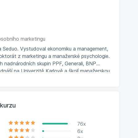
osobního marketingu
m na Seduo. Vystudoval ekonomiku a management,
doktorát z marketingu a manažerské psychologie.
ích nadnárodních skupin PPF, Generali, BNP
dnáší na Univerzitě Karlově a školí manažerskou
ky. Je autorem dvoudílného knižního bestselleru
kurzu
76x
6x