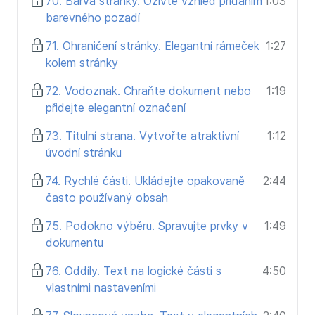
70. Barva stránky. Oživte vzhled přidáním
1:03
barevného pozadí
71. Ohraničení stránky. Elegantní rámeček
1:27
kolem stránky
72. Vodoznak. Chraňte dokument nebo
1:19
přidejte elegantní označení
73. Titulní strana. Vytvořte atraktivní
1:12
úvodní stránku
74. Rychlé části. Ukládejte opakovaně
2:44
často používaný obsah
75. Podokno výběru. Spravujte prvky v
1:49
dokumentu
76. Oddíly. Text na logické části s
4:50
vlastními nastaveními