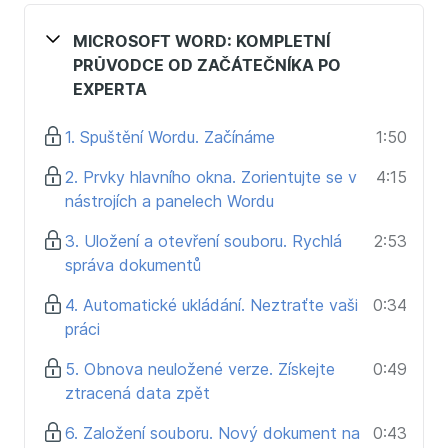
Zvládnete využívat e-maily, kalendář i úkoly bez
MICROSOFT WORD: KOMPLETNÍ
stresu
PRŮVODCE OD ZAČÁTEČNÍKA PO
Používat pravidla, filtry, rychlé kroky a
EXPERTA
automatizaci
Propojit poštu, úkoly a plánování do jednoho
1. Spuštění Wordu. Začínáme
1:50
systému
2. Prvky hlavního okna. Zorientujte se v
4:15
Microsoft Teams
nástrojích a panelech Wordu
Budete umět efektivně komunikovat a
3. Uložení a otevření souboru. Rychlá
2:53
spolupracovat v týmech
správa dokumentů
Plánovat schůzky, webináře a sdílet soubory
Využívat nástroje jako Planner, Whiteboard,
4. Automatické ukládání. Neztraťte vaši
0:34
Směny nebo Workflows
práci
Microsoft OneDrive
5. Obnova neuložené verze. Získejte
0:49
ztracená data zpět
Naučíte se bezpečně ukládat, sdílet a verzovat
dokumenty
6. Založení souboru. Nový dokument na
0:43
Mít soubory dostupné odkudkoli a na jakémkoli