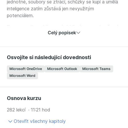
jednotné, soubory se ztrácí, schůzky se kupí a umělá
inteligence zatím zůstává jen nevyužitým
potenciálem.
Tento maxikurz Microsoft 365 vás provede všemi
Celý popisek
klíčovými aplikacemi tak, aby spolu skutečně
fungovaly jako jeden celek
. Naučíte se pracovat
rychleji, přehledněji a chytřeji – ať už jste jednotlivec,
nebo součást týmu.
Osvojíte si následující dovednosti
Microsoft Word
Microsoft OneDrive
Microsoft Outlook
Microsoft Teams
Microsoft Word
Naučíte se formátovat dokumenty profesionálně
pomocí stylů a šablon
Vytvářet obsahy, formuláře a hromadnou
korespondenci
Osnova kurzu
Zrychlit práci pomocí automatizací, maker a
282 lekcí · 11:21 hod
chytrých nástrojů
Otevřít všechny kapitoly
Microsoft Outlook