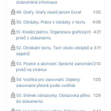
znázorněné informace
49. Grafy. Grafy neumí jenom Excel
1:50
50. Obrázky. Práce s obrázky v textu
4:08
51. Kreslící plátno. Organizace grafických
4:21
prvků v dokumentu
52. Obtékání textu. Text okolo obrázků a
3:11
objektů
53. Pozice a ukotvení. Správné zarovnání
2:10
prvků na stránce
54. Vodítka pro zarovnání. Objekty
1:00
zarovnané přesně podle vodítek
55. Snímek obrazovky. Obrazovka přímo
1:29
do dokumentu