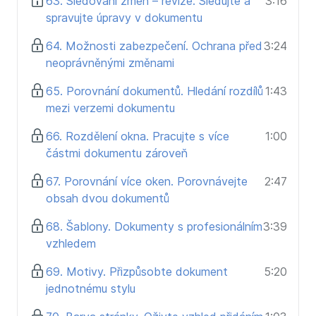
63. Sledování změn – revize. Sledujte a
3:16
spravujte úpravy v dokumentu
64. Možnosti zabezpečení. Ochrana před
3:24
neoprávněnými změnami
65. Porovnání dokumentů. Hledání rozdílů
1:43
mezi verzemi dokumentu
66. Rozdělení okna. Pracujte s více
1:00
částmi dokumentu zároveň
67. Porovnání více oken. Porovnávejte
2:47
obsah dvou dokumentů
68. Šablony. Dokumenty s profesionálním
3:39
vzhledem
69. Motivy. Přizpůsobte dokument
5:20
jednotnému stylu