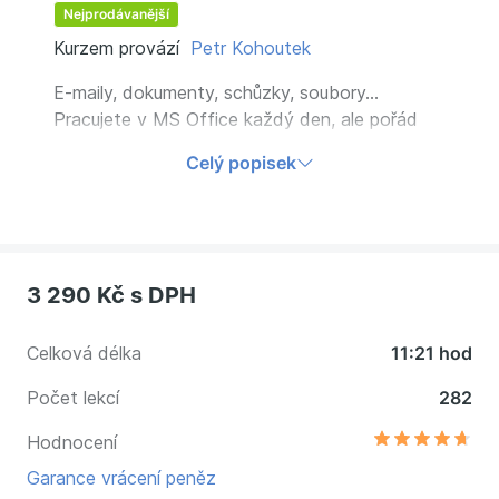
Nejprodávanější
Kurzem provází
Petr Kohoutek
E-maily, dokumenty, schůzky, soubory…
Pracujete v MS Office každý den, ale pořád
zbytečně ztrácíte čas. Word, Outlook, Teams,
Celý popisek
OneDrive i Copilot umí víc, než používáte.
Začněte pracovat chytře a využijte Microsoft
365 naplno.
3 290 Kč
s DPH
Celková délka
11:21 hod
Počet lekcí
282
Hodnocení
Garance vrácení peněz