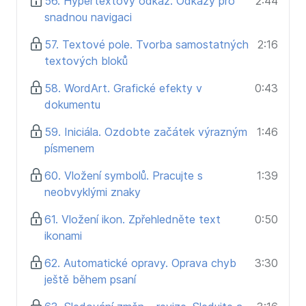
56. Hypertextový odkaz. Odkazy pro
2:44
snadnou navigaci
57. Textové pole. Tvorba samostatných
2:16
textových bloků
58. WordArt. Grafické efekty v
0:43
dokumentu
59. Iniciála. Ozdobte začátek výrazným
1:46
písmenem
60. Vložení symbolů. Pracujte s
1:39
neobvyklými znaky
61. Vložení ikon. Zpřehledněte text
0:50
ikonami
62. Automatické opravy. Oprava chyb
3:30
ještě během psaní