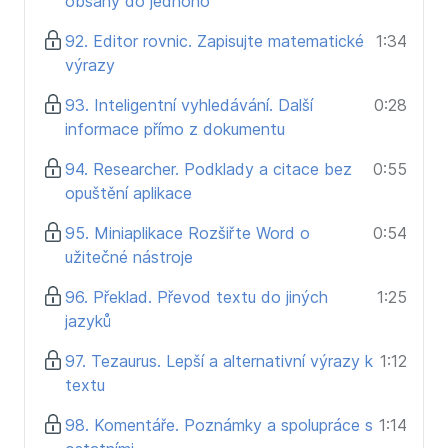
obsahy do jednoho
92. Editor rovnic. Zapisujte matematické
1:34
výrazy
93. Inteligentní vyhledávání. Další
0:28
informace přímo z dokumentu
94. Researcher. Podklady a citace bez
0:55
opuštění aplikace
95. Miniaplikace Rozšiřte Word o
0:54
užitečné nástroje
96. Překlad. Převod textu do jiných
1:25
jazyků
97. Tezaurus. Lepší a alternativní výrazy k
1:12
textu
98. Komentáře. Poznámky a spolupráce s
1:14