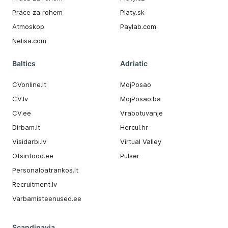
Práce za rohem
Platy.sk
Atmoskop
Paylab.com
Nelisa.com
Baltics
Adriatic
CVonline.lt
MojPosao
CV.lv
MojPosao.ba
CV.ee
Vrabotuvanje
Dirbam.It
Hercul.hr
Visidarbi.lv
Virtual Valley
Otsintood.ee
Pulser
Personaloatrankos.lt
Recruitment.lv
Varbamisteenused.ee
Scandinavia