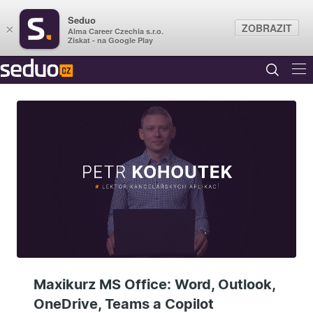
Seduo
ZOBRAZIT
×
Alma Career Czechia s.r.o.
Získat - na Google Play
Maxikurz MS Office: Word, Outlook,
OneDrive, Teams a Copilot