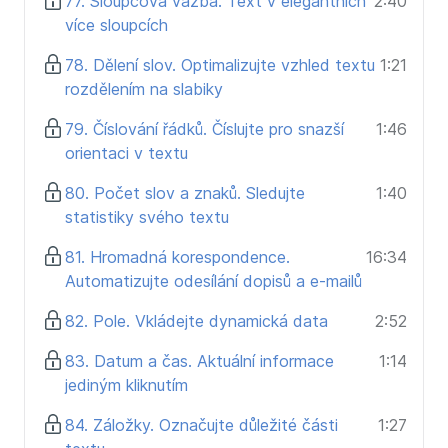
77. Sloupcová vazba. Text v elegantních
2:40
více sloupcích
78. Dělení slov. Optimalizujte vzhled textu
1:21
rozdělením na slabiky
79. Číslování řádků. Číslujte pro snazší
1:46
orientaci v textu
80. Počet slov a znaků. Sledujte
1:40
statistiky svého textu
81. Hromadná korespondence.
16:34
Automatizujte odesílání dopisů a e-mailů
82. Pole. Vkládejte dynamická data
2:52
83. Datum a čas. Aktuální informace
1:14
jediným kliknutím
84. Záložky. Označujte důležité části
1:27