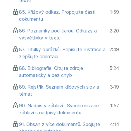
textu
85. Křížový odkaz. Propojujte části
1:59
dokumentu
86. Poznámky pod čarou. Odkazy a
2:20
vysvětlivky v textu
87. Titulky obrázků. Popisujte ilustrace a
2:49
zlepšujte orientaci
88. Bibliografie. Citujte zdroje
5:24
automaticky a bez chyb
89. Rejstřík. Seznam klíčových slov a
3:19
témat
90. Nadpis v záhlaví . Synchronizace
1:57
záhlaví s nadpisy dokumentu
91. Obsah z více dokumentů. Spojujte
4:14