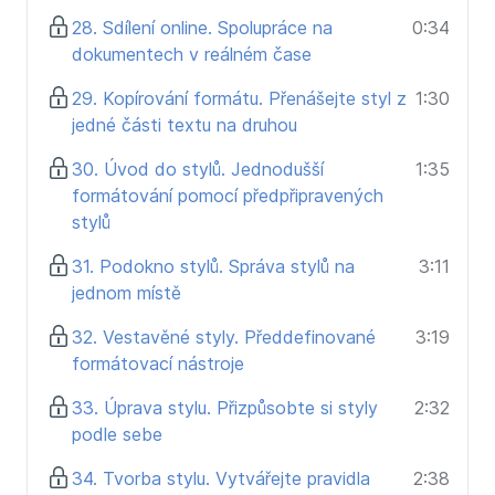
28. Sdílení online. Spolupráce na
0:34
dokumentech v reálném čase
29. Kopírování formátu. Přenášejte styl z
1:30
jedné části textu na druhou
30. Úvod do stylů. Jednodušší
1:35
formátování pomocí předpřipravených
stylů
31. Podokno stylů. Správa stylů na
3:11
jednom místě
32. Vestavěné styly. Předdefinované
3:19
formátovací nástroje
33. Úprava stylu. Přizpůsobte si styly
2:32
podle sebe
34. Tvorba stylu. Vytvářejte pravidla
2:38