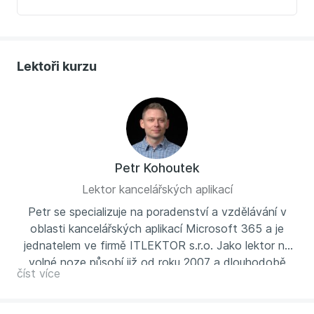
Lektoři kurzu
Petr Kohoutek
Lektor kancelářských aplikací
Petr se specializuje na poradenství a vzdělávání v
oblasti kancelářských aplikací Microsoft 365 a je
jednatelem ve firmě ITLEKTOR s.r.o. Jako lektor na
volné noze působí již od roku 2007 a dlouhodobě
číst více
spolupracuje s předními českými vzdělávacími
společnostmi. Jeho hlavní předností je lidský přístup a
schopnost předvádět probíranou látku velmi prakticky