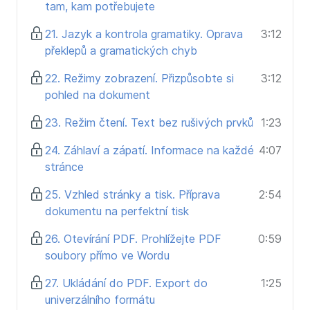
tam, kam potřebujete
21. Jazyk a kontrola gramatiky. Oprava
3:12
překlepů a gramatických chyb
22. Režimy zobrazení. Přizpůsobte si
3:12
pohled na dokument
23. Režim čtení. Text bez rušivých prvků
1:23
24. Záhlaví a zápatí. Informace na každé
4:07
stránce
25. Vzhled stránky a tisk. Příprava
2:54
dokumentu na perfektní tisk
26. Otevírání PDF. Prohlížejte PDF
0:59
soubory přímo ve Wordu
27. Ukládání do PDF. Export do
1:25
univerzálního formátu