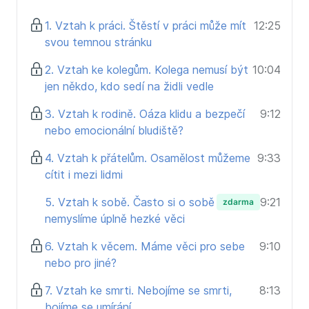
Honza kombinuje osobní příběhy, své terapeutické
1. Vztah k práci. Štěstí v práci může mít
12:25
zkušenosti a nejnovější vědecké poznatky.
Díky
svou temnou stránku
tomu získáte nový pohled na vztahy ve všech
sférách života. Sami si spolu s ním položíte nemálo
2. Vztah ke kolegům. Kolega nemusí být
10:04
otázek, získáte doporučení, jak vztahy posilovat a
jen někdo, kdo sedí na židli vedle
vědomě je prožívat pro váš osobní růst a lepší životní
3. Vztah k rodině. Oáza klidu a bezpečí
9:12
spokojenost.
nebo emocionální bludiště?
4. Vztah k přátelům. Osamělost můžeme
9:33
cítit i mezi lidmi
5. Vztah k sobě. Často si o sobě
9:21
zdarma
nemyslíme úplně hezké věci
6. Vztah k věcem. Máme věci pro sebe
9:10
nebo pro jiné?
7. Vztah ke smrti. Nebojíme se smrti,
8:13
bojíme se umírání