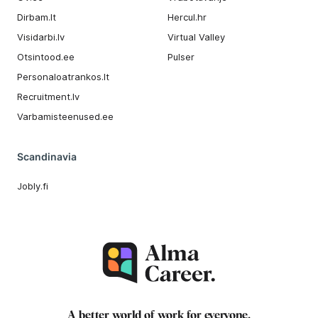
Dirbam.It
Hercul.hr
Visidarbi.lv
Virtual Valley
Otsintood.ee
Pulser
Personaloatrankos.lt
Recruitment.lv
Varbamisteenused.ee
Scandinavia
Jobly.fi
A better world of work for
everyone
.