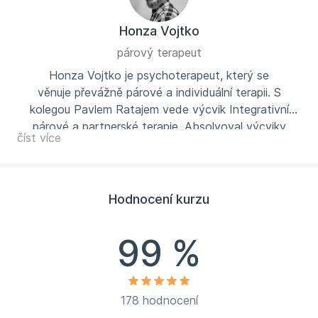
Honza Vojtko
párový terapeut
Honza Vojtko je psychoterapeut, který se
věnuje převážně párové a individuální terapii. S
kolegou Pavlem Ratajem vede výcvik Integrativní
párové a partnerské terapie. Absolvoval výcviky
číst více
v kognitivně-behaviorální terapii, schéma terapii, na
emoce zaměřené terapii a využívá ve své praxi
bodyterapii, zabývá se vzděláváním dospělých.
Kromě terapie také píše odborné knihy i knížky pro
Hodnocení kurzu
děti či články pro dospělé. Občas ho můžete slyšet v
rádiu. Spolu s Ester Geislerovou vystupuje na
99 %
interaktivních přednáškách v rámci projektu Terapie
sdílením
178 hodnocení