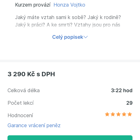
Kurzem provází
Honza Vojtko
Jaký máte vztah sami k sobě? Jaký k rodině?
Jaký k práci? A ke smrti? Vztahy jsou pro nás
důležité a je dobré se v nich vyznat. Udělejte
Celý popisek
si malou inventuru vašich vztahů a objevte, jak
je můžete zlepšit a lépe rozumět sami sobě i
věcem okolo.
3 290 Kč
s DPH
Celková délka
3:22 hod
Počet lekcí
29
Hodnocení
Garance vrácení peněz