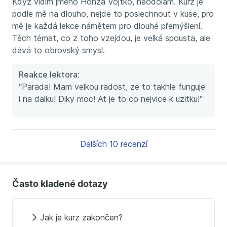
Když vidím jméno Honza Vojtko, neodolám. Kurz je
podle mě na dlouho, nejde to poslechnout v kuse, pro
mě je každá lekce námětem pro dlouhé přemýšlení.
Těch témat, co z toho vzejdou, je velká spousta, ale
dává to obrovský smysl.
Reakce lektora:
“Parada! Mam velkou radost, ze to takhle funguje
i na dalku! Diky moc! At je to co nejvice k uzitku!“
Dalších 10 recenzí
Často kladené dotazy
Jak je kurz zakončen?