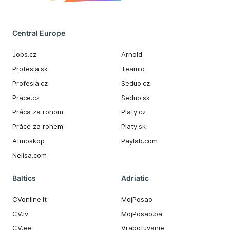
Central Europe
Jobs.cz
Arnold
Profesia.sk
Teamio
Profesia.cz
Seduo.cz
Prace.cz
Seduo.sk
Práca za rohom
Platy.cz
Práce za rohem
Platy.sk
Atmoskop
Paylab.com
Nelisa.com
Baltics
Adriatic
CVonline.lt
MojPosao
CV.lv
MojPosao.ba
CV.ee
Vrabotuvanje