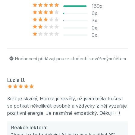
169x
6x
3x
0x
0x
Hodnocení přidávají pouze studenti s ověřeným účtem
Lucie U.
Kurz je skvělý, Honza je skvělý, už jsem měla tu čest
se potkat několikrát osobně a vždycky z něj vyzařuje
pozitivní energie. Je nesmírně empatický. Děkuji! :-)
Reakce lektora:
“Jeee, to teda dekuju! At je to vse k uzitku! 🥰“