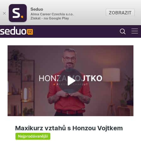
Seduo
ZOBRAZIT
×
Alma Career Czechia s.r.o.
Získat - na Google Play
Přehrát
video
Maxikurz vztahů s Honzou Vojtkem
Nejprodávanější