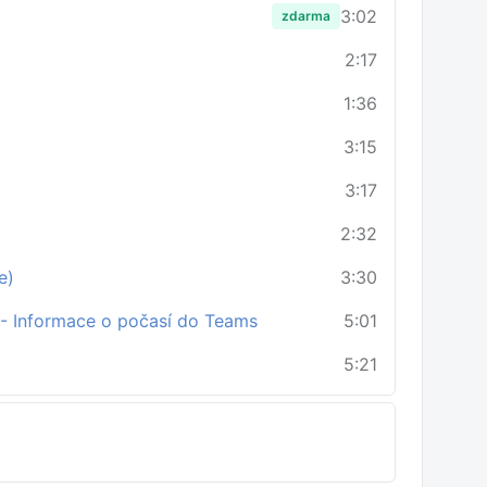
3:02
zdarma
2:17
1:36
3:15
3:17
2:32
e)
3:30
) - Informace o počasí do Teams
5:01
5:21