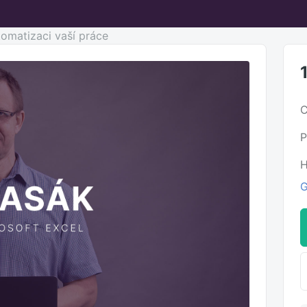
omatizaci vaší práce
C
P
H
G