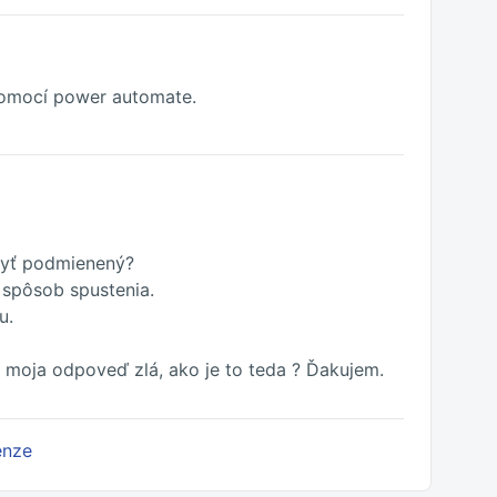
 pomocí power automate.
byť podmienený?
n spôsob spustenia.
u.
 moja odpoveď zlá, ako je to teda ? Ďakujem.
enze