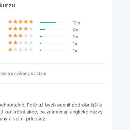
kurzu
12x
4x
2x
1x
1x
udenti s ověřeným účtem
ochopitelné. Poté už bych ocenil podrobnější a
ají konkrétní akce, co znamenají anglické názvy
aný a velmi přínosný.