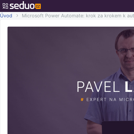
Úvod
Microsoft Power Automate: krok za krokem k aut