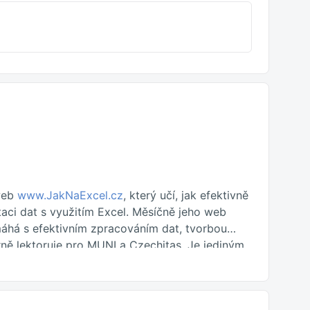
 web
www.JakNaExcel.cz
, který učí, jak efektivně
taci dat s využitím Excel. Měsíčně jeho web
há s efektivním zpracováním dat, tvorbou
ně lektoruje pro MUNI a Czechitas. Je jediným
lued Professional
) od Microsoftu v Česku.