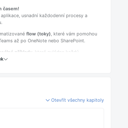
ým časem!
í aplikace, usnadní každodenní procesy a
u.
tomatizované
flow (toky)
, které vám pomohou
 a Teams až po OneNote nebo SharePoint.
reálné příklady
, které zvládne každý.
ek
k v něm začít.
ních toků.
likacemi a reagovat na formuláře.
lehlivost.
Otevřít všechny kapitoly
SharePoint
tivnit práci s nástroji Microsoft 365
– ať už jste