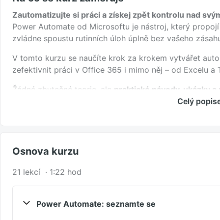
Zautomatizujte si práci a získej zpět kontrolu nad sv
Power Automate od Microsoftu je nástroj, který propoj
zvládne spoustu rutinních úloh úplně bez vašeho zásah
V tomto kurzu se naučíte krok za krokem vytvářet au
zefektivnit práci v Office 365 i mimo něj – od Excelu
Žádné zbytečné teorie, ale
praktické návody, ukázky a 
Celý popis
V kurzu se naučíte:
Základy Power Automate – jak prostředí funguje a ja
Využívat šablony a umělou inteligenci k tvorbě vlast
Osnova kurzu
Automaticky odesílat e-maily, přenášet data mezi ap
Ošetřovat chyby, ladit procesy a zlepšovat jejich spo
21 lekcí · 1:22 hod
Propojit Power Automate s Excel, OneNote, Teams i 
Kurz je určen pro k
aždého, kdo chce
šetřit čas a zefek
Power Automate: seznamte se
asistent, analytik, manažer nebo IT specialista.