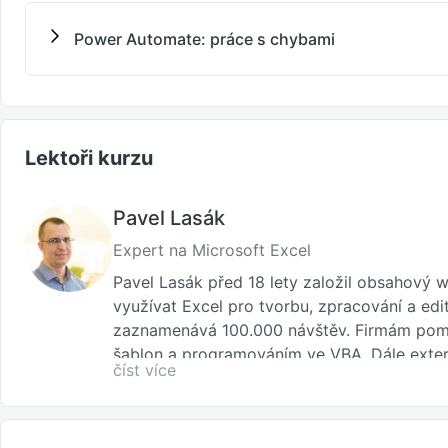
Power Automate: práce s chybami
Lektoři kurzu
Pavel Lasák
Expert na Microsoft Excel
Pavel Lasák před 18 lety založil obsahový
využívat Excel pro tvorbu, zpracování a edi
zaznamenává 100.000 návštěv. Firmám pomá
šablon a programováním ve VBA. Dále exter
číst více
držitelem prestižního ocenění MVP (
Most Va