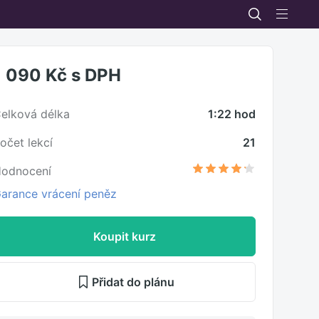
1 090 Kč
s DPH
elková délka
1:22 hod
očet lekcí
21
odnocení
arance vrácení peněz
Koupit kurz
Přidat do plánu