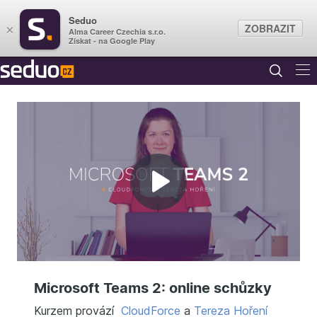
Seduo
ZOBRAZIT
×
Alma Career Czechia s.r.o.
Získat - na Google Play
Přehrát
video
Microsoft Teams 2: online schůzky
Kurzem provází
CloudForce
a
Tereza Hoření