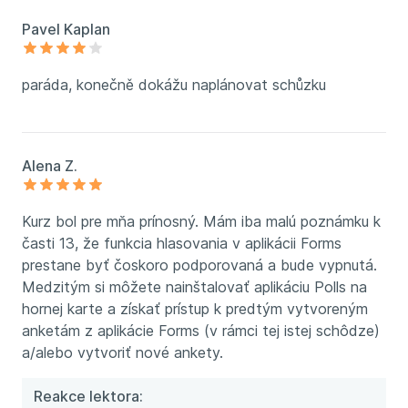
Pavel Kaplan
paráda, konečně dokážu naplánovat schůzku
Alena Z.
Kurz bol pre mňa prínosný. Mám iba malú poznámku k
časti 13, že funkcia hlasovania v aplikácii Forms
prestane byť čoskoro podporovaná a bude vypnutá.
Medzitým si môžete nainštalovať aplikáciu Polls na
hornej karte a získať prístup k predtým vytvoreným
anketám z aplikácie Forms (v rámci tej istej schôdze)
a/alebo vytvoriť nové ankety.
Reakce lektora: