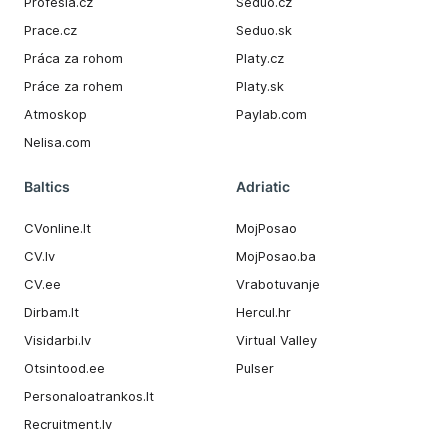
Profesia.cz
Seduo.cz
Prace.cz
Seduo.sk
Práca za rohom
Platy.cz
Práce za rohem
Platy.sk
Atmoskop
Paylab.com
Nelisa.com
Baltics
Adriatic
CVonline.lt
MojPosao
CV.lv
MojPosao.ba
CV.ee
Vrabotuvanje
Dirbam.It
Hercul.hr
Visidarbi.lv
Virtual Valley
Otsintood.ee
Pulser
Personaloatrankos.lt
Recruitment.lv