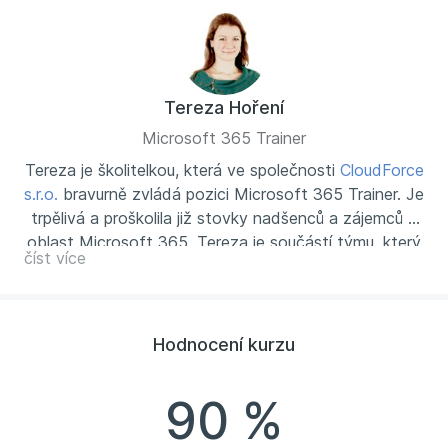
Tereza Hoření
Microsoft 365 Trainer
Tereza je školitelkou, která ve společnosti
CloudForce
s.r.o.
bravurně zvládá pozici Microsoft 365 Trainer. Je
trpělivá a proškolila již stovky nadšenců a zájemců o
oblast Microsoft 365. Tereza je součástí týmu, který
číst více
se o své zákazníky v oblasti Microsoft 365, stará od
A až do Z. Její kolegové jsou jí tou správnou oporou,
jak v technické podpoře, tak v neustálém studiu a
sledováním novinek z Microsoft 365. Je tak schopna
Hodnocení kurzu
svým posluchačům předat ty nejnovější informace a
nejlepší řešení z této oblasti.
90 %