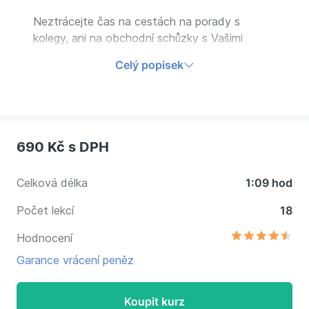
Neztrácejte čas na cestách na porady s
kolegy, ani na obchodní schůzky s Vašimi
zákazníky. Naučte se využívat všechny
Celý popisek
možnosti online schůzek v Microsoft Teams
díky tomuto nově aktualizovanému kurzu.
690 Kč
s DPH
Celková délka
1:09 hod
Počet lekcí
18
Hodnocení
Garance vrácení peněz
Koupit kurz