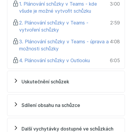
Teams 1: spolupracujte online pomocí chatu
.
1. Plánování schůzky v Teams - kde
3:00
všude je možné vytvořit schůzku
Lektorka kurzu se učením Office 365, kam patří i
Microsoft Teams, živí. Vzhledem k tomu, že se jedná
2. Plánování schůzky v Teams -
2:59
o novou a velmi populární aplikaci, odškolila v poslední
vytvoření schůzky
době mnoho školení na tuto aplikaci, a to jak
3. Plánování schůzky v Teams - úprava a
4:08
praktických školení na živo, tak online školení a
možnosti schůzky
webinářů. Pomáhá s implementací a praktickým
nasazení Microsoft Teams v mnoha firmách, od
4. Plánování schůzky v Outlooku
6:05
malých až po ty velké. Díky tomu Vám nyní může
nabídnout to nejlepší ze všech školení ve spojení se
spoustou užitečných tipů z praxe.
Uskutečnění schůzek
Na kurzu se naučíte
:
jak naplánovat online schůzku v aplikaci Teams i
Sdílení obsahu na schůzce
v kalendáři v Outlooku
jak během schůzky ovládat zvuk i video
jak na oprávnění jednotlivých účastníků schůzky a
Další vychytávky dostupné ve schůzkách
sledování docházky