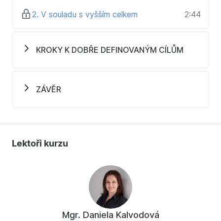
začne vracet - Vaše cesty k cílům Vás začnou bavit.
2. V souladu s vyšším celkem
2:44
V kurzu se naučíte:
Jak se dostat k cíli cestou zaměřenou na kvalitní
KROKY K DOBŘE DEFINOVANÝM CÍLŮM
požadované výsledky.
Jak definovat cíle v souladu s vyšším celkem.
Jak dostat do souladu s tím, co chcete i Vaše
ZÁVĚR
myšlení a chování.
Jak do dosahování cílů aktivně zapojit nevědomou
část mysli.
Kurz je určený pro:
Lektoři kurzu
Jednotlivce
Firmy
Sportovce
Studenty
Všechny, kteří chtějí:
vědět, co chtějí v životě mít
Mgr. Daniela Kalvodová