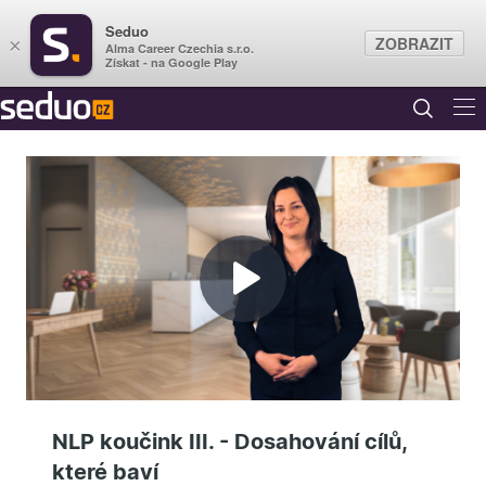
Seduo
ZOBRAZIT
×
Alma Career Czechia s.r.o.
Získat - na Google Play
Přehrát
video
NLP koučink III. - Dosahování cílů,
které baví