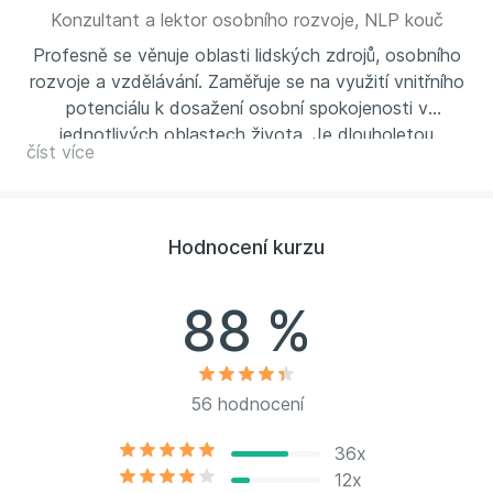
umět cíle správně definovat
Konzultant a lektor osobního rozvoje, NLP kouč
změnit své myšlení a chování v souladu s tím, co
Profesně se věnuje oblasti lidských zdrojů, osobního
chtějí mít
rozvoje a vzdělávání. Zaměřuje se na využití vnitřního
využívat pro dosahování cílů sílu své nevědomé
potenciálu k dosažení osobní spokojenosti v
mysli
jednotlivých oblastech života. Je dlouholetou
mít na svůj život větší vliv a dát mu směr
číst více
lektorkou autorských Body&Mind programů, kde
aktivně propojuje nejnovější poznatky neurověd s
východními naukami. 15 let působila v managementu
obchodního domu a restauračního provozu.
Hodnocení kurzu
www.nlpkoucink.cz
88 %
56 hodnocení
36x
12x