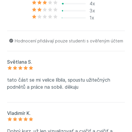
4x
3x
1x
Hodnocení přidávají pouze studenti s ověřeným účtem
Světlana S.
tato část se mi velice líbila, spoustu užitečných
podnětů a práce na sobě. děkuju
Vladimír K.
Dobrý kurz, už len vizualizovať a cvičiť a cvičiť a