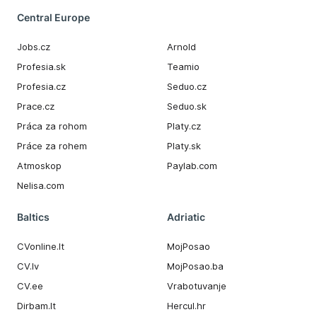
Central Europe
Jobs.cz
Arnold
Profesia.sk
Teamio
Profesia.cz
Seduo.cz
Prace.cz
Seduo.sk
Práca za rohom
Platy.cz
Práce za rohem
Platy.sk
Atmoskop
Paylab.com
Nelisa.com
Baltics
Adriatic
CVonline.lt
MojPosao
CV.lv
MojPosao.ba
CV.ee
Vrabotuvanje
Dirbam.It
Hercul.hr