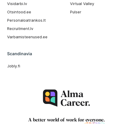
Visidarbi.lv
Virtual Valley
Otsintood.ee
Pulser
Personaloatrankos.lt
Recruitment.lv
Varbamisteenused.ee
Scandinavia
Jobly.fi
A better world of work for
everyone
.