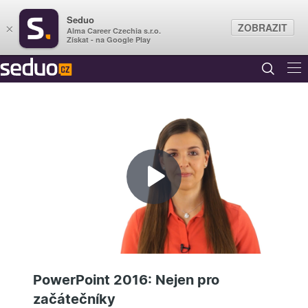
Seduo
ZOBRAZIT
×
Alma Career Czechia s.r.o.
Získat - na Google Play
Přehrát
video
PowerPoint 2016: Nejen pro
začátečníky