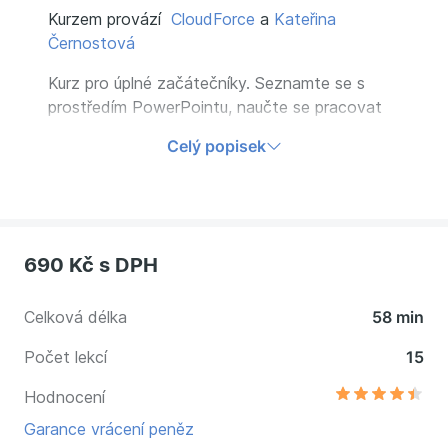
Kurzem provází
CloudForce
a
Kateřina
Černostová
Kurz pro úplné začátečníky. Seznamte se s
prostředím PowerPointu, naučte se pracovat
se snímky a tvořte z nich ucelené prezentace,
Celý popisek
kterými zaujmete Vaše publikum. Zároveň si
osvojte postupy, díky kterým bude tvorba
prezentací jednodušší a bude Vás bavit.
690 Kč
s DPH
Celková délka
58 min
Počet lekcí
15
Hodnocení
Garance vrácení peněz