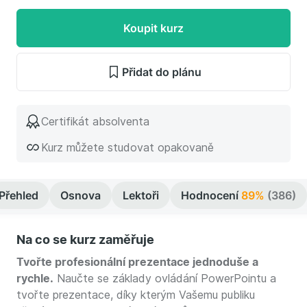
Koupit kurz
Přidat do plánu
Certifikát absolventa
Kurz můžete studovat opakovaně
Přehled
Osnova
Lektoři
Hodnocení
89%
(386)
Na co se kurz zaměřuje
Tvořte profesionální prezentace jednoduše a
rychle.
Naučte se základy ovládání PowerPointu a
tvořte prezentace, díky kterým Vašemu publiku