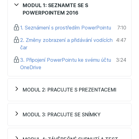
vytvořit z obyčejné prezentace, prezentaci chytlavou
MODUL 1: SEZNAMTE SE S
a lehce prezentovatelnou.
POWERPOINTEM 2016
Nejenže nabízí mnoho funkcionalit pro vyšperkování
1. Seznámení s prostředím PowerPointu
7:10
prezentace, ale nabízí také skvělé prostředí, ve
kterém je prezentování hračka.
2. Změny zobrazení a přidávání vodících
4:47
čar
V tomto kurzu se seznámíte s prostředím
PowerPointu, ale také se naučíte základy, které jsou
3. Připojení PowerPointu ke svému účtu
3:24
dostačující pro tvorbu profesionální prezentace.
OneDrive
Navíc
kurz obsahuje mnoho užitečných
klávesových zkratek a tipů, které se dají při tvorbě
prezentace využít
.
MODUL 2: PRACUJTE S PREZENTACEMI
Kurz je určený jak pro začátečníky, tak pro pokročilejší
uživatele, kteří chtějí zefektivnit svoji práci
s PowerPointem. V průběhu kurzu si společně
MODUL 3: PRACUJTE SE SNÍMKY
s lektorkou vytvoříte krok po kroku prezentaci, až do
takové podoby, kterou se nebudete stydět
prezentovat na veřejnosti.