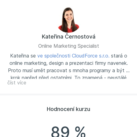
Kateřina Černostová
Online Marketing Specialist
Kateřina se
ve společnosti CloudForce s.r.o.
stará o
online marketing, design a prezentaci firmy navenek.
Proto musí umět pracovat s mnoha programy a být o
krok napřed před ostatními. To znamená - neustálé
číst více
studium informací a novinek týkajících se jednotlivých
aplikací i balíčků Office 365. Díky tomu je Kateřina
tou správnou kompetentní osobou, která Vám
v PowerPointu ukáže maximum. Naučí Vás tvořit
Hodnocení kurzu
hezké prezentace, přidá zajímavé tipy, vše do sebe
bude hezky zapadat a z jednotlivých lekcí bude
89 %
vyzařovat Kateřiny veselá a přátelská povaha.