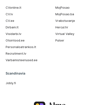
CVonline.lt
MojPosao
CV.lv
MojPosao.ba
CV.ee
Vrabotuvanje
Dirbam.It
Hercul.hr
Visidarbi.lv
Virtual Valley
Otsintood.ee
Pulser
Personaloatrankos.lt
Recruitment.lv
Varbamisteenused.ee
Scandinavia
Jobly.fi