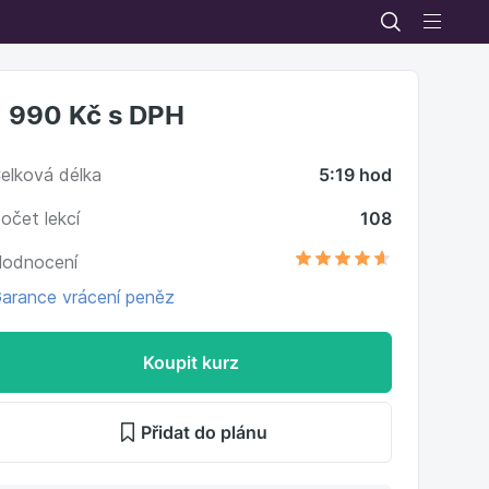
1 990 Kč
s DPH
elková délka
5:19 hod
očet lekcí
108
odnocení
arance vrácení peněz
Koupit kurz
Přidat do plánu