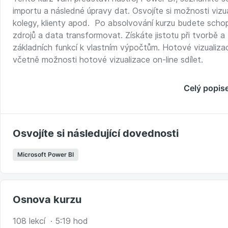
importu a následné úpravy dat. Osvojíte si možnosti vizual
kolegy, klienty apod. Po absolvování kurzu budete scho
zdrojů a data transformovat. Získáte jistotu při tvorbě a 
základních funkcí k vlastním výpočtům. Hotové vizualiza
včetně možnosti hotové vizualizace on-line sdílet.
V kurzu si vytvoříme jednoduchou vizualizaci pro fiktivní 
Celý popis
vizualizaci budou v excelovské tabulce (formát xls), v 
soubory ve složce. Načtené tabulky si upravíte, pročistít
DAX. Takto připravená data vizualizujete a vizualizace do
vizualizaci exportujete do pdf a nasdílíte do cloudu.
Osvojíte si následující dovednosti
Komu je kurz určený:
Microsoft Power BI
Všem uživatelům, kteří zpracovávají a vizualizují data z
doplňují o výpočty a mezi tabulkami tvoří vazby a násled
Výhodou, je, že vizualizace mají v jednom nástroji a tyt
Osnova kurzu
aktualizovat.
108 lekcí · 5:19 hod