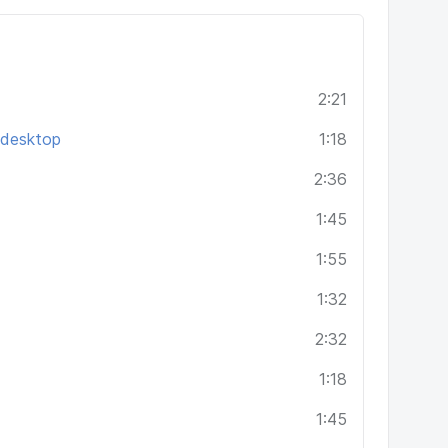
2:21
 desktop
1:18
2:36
1:45
1:55
1:32
2:32
1:18
1:45