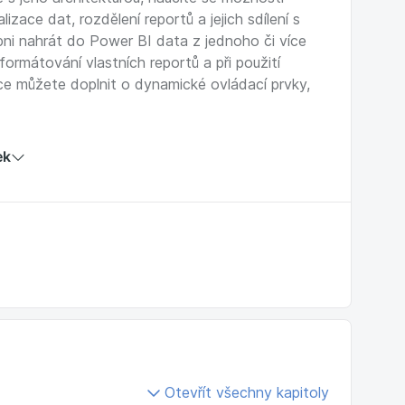
izace dat, rozdělení reportů a jejich sdílení s
pni nahrát do Power BI data z jednoho či více
formátování vlastních reportů a při použití
ce můžete doplnit o dynamické ovládací prvky,
firmu prodávající papírenské zboží. Data pro
ek
pdfkovém souboru, v databázi, excelovské
e propojíte a doplníte o výpočty využitím jazyka
plníte o interaktivní prvky, nakonec hotovou
 různých zdrojů, následně tabulky upravují, čistí,
ně z upravených dat tvoří vizualizace a reporty.
o výstupu mohou navíc sdílet, exportovat
Otevřít všechny kapitoly