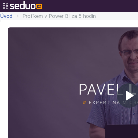
Úvod
Profíkem v Power BI za 5 hodin
Př
v