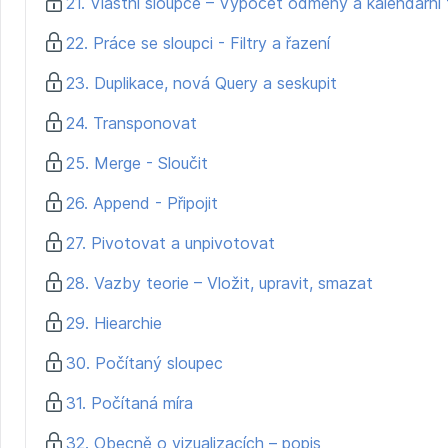
21. Vlastní sloupce – Výpočet odměny a kalendářní
22. Práce se sloupci - Filtry a řazení
23. Duplikace, nová Query a seskupit
24. Transponovat
25. Merge - Sloučit
26. Append - Připojit
27. Pivotovat a unpivotovat
28. Vazby teorie – Vložit, upravit, smazat
29. Hiearchie
30. Počítaný sloupec
31. Počítaná míra
32. Obecně o vizualizacích – popis