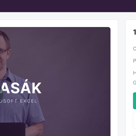
C
P
H
G
ehrát
ideo