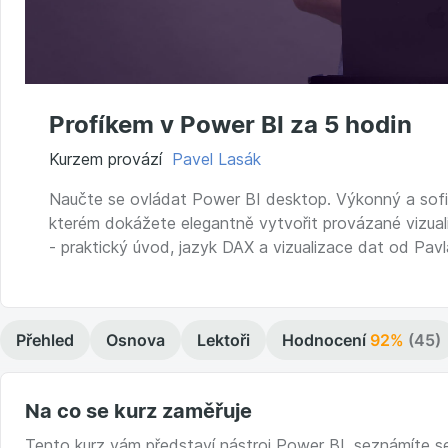
Profíkem v Power BI za 5 hodin
Kurzem provází
Pavel Lasák
Naučte se ovládat Power BI desktop. Výkonný a sofis
kterém dokážete elegantně vytvořit provázané vizuali
- praktický úvod, jazyk DAX a vizualizace dat od Pav
Přehled
Osnova
Lektoři
Hodnocení
92%
(45)
Na co se kurz zaměřuje
Tento kurz vám představí nástroj Power BI, seznámíte se