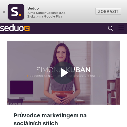
Seduo
ZOBRAZIT
×
Alma Career Czechia s.r.o.
Získat - na Google Play
Přehrát
video
Průvodce marketingem na
sociálních sítích