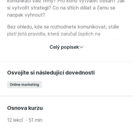
komunikaci vaší firmy? Pro koho vytvářet obsah? Jak
si vytvořit strategii? Co na sítích dělat a čemu se
naopak vyhnout?
Bez ohledu, kde se rozhodnete komunikovat, stále
platí jistá pravidla, která zaručují úspěch na
každé sociální síti a stejně tak i zaručené propadáky.
Celý popisek
V tomto kurzu si ukážeme tipy na to, jak využít
sociální sítě na maximum.
V kurzu se naučíte:
Osvojíte si následující dovednosti
Co a jak komunikovat na různých sociálních sítích?
Online marketing
Jak si vytvořit strategii na sociálních sítích?
Jak zaujmout a získat pozornost?
Jak si definovat cílovou skupinu?
K čemu je dobrý média plán?
Osnova kurzu
Která čísla jsou důležitá při vyhodnocení aktivit na
12 lekcí · 51 min
sítích?