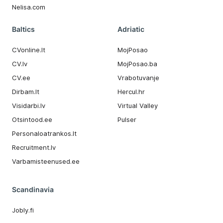
Nelisa.com
Baltics
Adriatic
CVonline.lt
MojPosao
CV.lv
MojPosao.ba
CV.ee
Vrabotuvanje
Dirbam.It
Hercul.hr
Visidarbi.lv
Virtual Valley
Otsintood.ee
Pulser
Personaloatrankos.lt
Recruitment.lv
Varbamisteenused.ee
Scandinavia
Jobly.fi