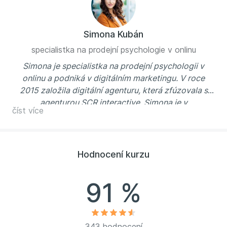
Simona Kubán
specialistka na prodejní psychologie v onlinu
Simona je specialistka na prodejní psychologii v
onlinu a podniká v digitálním marketingu. V roce
2015 založila digitální agenturu, která zfúzovala s
agenturou SCR interactive. Simona je v
číst více
současnosti výkonnou ředitelkou SCR interactive.
Společnost působí přes 13 let v oblasti
digitálního marketingu. SCR pracovalo na celé
řadě dlohodobých kampaní např. pro Hewlett
Hodnocení kurzu
Packard, Exisport, Amundsen, Heineken, Kinekus,
ABB a další.
91 %
https://www.scrinteractive.sk
343 hodnocení