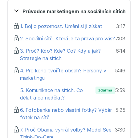
Kurz je určený pro:
Průvodce marketingem na sociálních sítích
všechny, kteří chtějí zlepšit online marketing na
sociálních sítích
1. Boj o pozornost. Umění si ji získat
3:17
každého, kdo chce lépe propagovat svou firmu či
sám sebe
2. Sociální sítě. Která je ta pravá pro vás?
7:03
začínající a juniorní marketingové specialisty
marketingové/obchodní manažery
3. Proč? Kdo? Kde? Co? Kdy a jak?
6:14
Strategie na sítích
4. Pro koho tvoříte obsah? Persony v
5:46
marketingu
5. Komunikace na sítích. Co
5:59
zdarma
dělat a co nedělat?
6. Fotobanka nebo vlastní fotky? Výběr
5:25
fotek na sítě
7. Proč Obama vyhrál volby? Model See-
3:30
Think-Do-Care