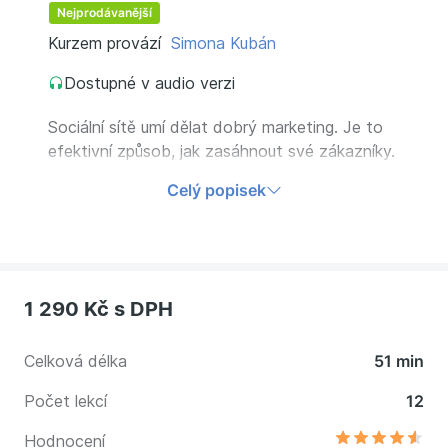
Nejprodávanější
Kurzem provází
Simona Kubán
Dostupné v audio verzi
Sociální sítě umí dělat dobrý marketing. Je to
efektivní způsob, jak zasáhnout své zákazníky.
Jen to musíte dělat správně. Naučte se, co
Celý popisek
dělat a čemu se vyhnout, aby to na vašich
sítích žilo.
1 290 Kč
s DPH
Celková délka
51 min
Počet lekcí
12
Hodnocení