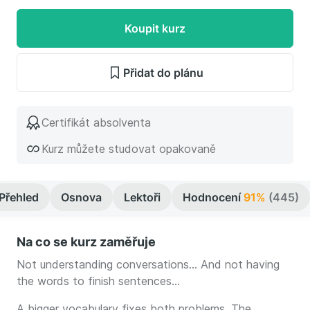
Koupit kurz
Přidat do plánu
Certifikát absolventa
Kurz můžete studovat opakovaně
Přehled
Osnova
Lektoři
Hodnocení
91%
(445)
Na co se kurz zaměřuje
Not understanding conversations… And not having
the words to finish sentences…
A bigger vocabulary fixes both problems. The