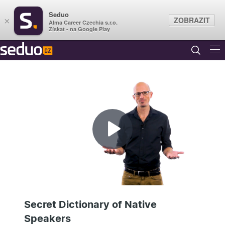
Seduo
ZOBRAZIT
×
Alma Career Czechia s.r.o.
Získat - na Google Play
Přehrát
video
Secret Dictionary of Native
Speakers