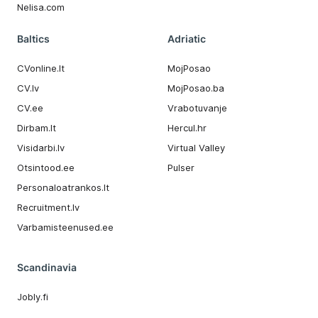
Nelisa.com
Baltics
Adriatic
CVonline.lt
MojPosao
CV.lv
MojPosao.ba
CV.ee
Vrabotuvanje
Dirbam.It
Hercul.hr
Visidarbi.lv
Virtual Valley
Otsintood.ee
Pulser
Personaloatrankos.lt
Recruitment.lv
Varbamisteenused.ee
Scandinavia
Jobly.fi