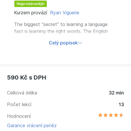
Nejprodávanější
Kurzem provází
Ryan Viguerie
The biggest “secret” to learning a language
fast is learning the right words. The English
language is huge, but there are only a few
Celý popisek
words that native speakers use. Master these
few words and everything in English becomes
easier.
590 Kč
s DPH
Celková délka
32 min
Počet lekcí
13
Hodnocení
Garance vrácení peněz