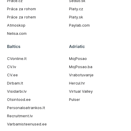
Prace.cz
Seduo.sk
Práca za rohom
Platy.cz
Práce za rohem
Platy.sk
Atmoskop
Paylab.com
Nelisa.com
Baltics
Adriatic
CVonline.lt
MojPosao
CV.lv
MojPosao.ba
CV.ee
Vrabotuvanje
Dirbam.It
Hercul.hr
Visidarbi.lv
Virtual Valley
Otsintood.ee
Pulser
Personaloatrankos.lt
Recruitment.lv
Varbamisteenused.ee