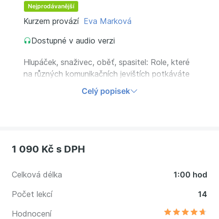
Nejprodávanější
Kurzem provází
Eva Marková
Dostupné v audio verzi
Hlupáček, snaživec, oběť, spasitel: Role, které
na různých komunikačních jevištích potkáváte
(a také hrajete) každý den. Naučte se je
Celý popisek
rozklíčovat a uhájit si v komunikaci svůj prostor.
1 090 Kč
s DPH
Celková délka
1:00 hod
Počet lekcí
14
Hodnocení