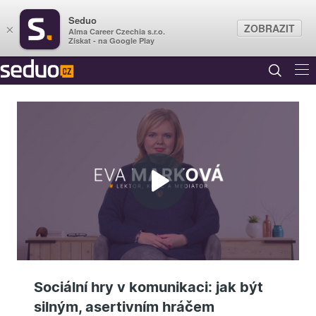
Seduo
ZOBRAZIT
×
Alma Career Czechia s.r.o.
Získat - na Google Play
Přehrát
video
Sociální hry v komunikaci: jak být
silným, asertivním hráčem