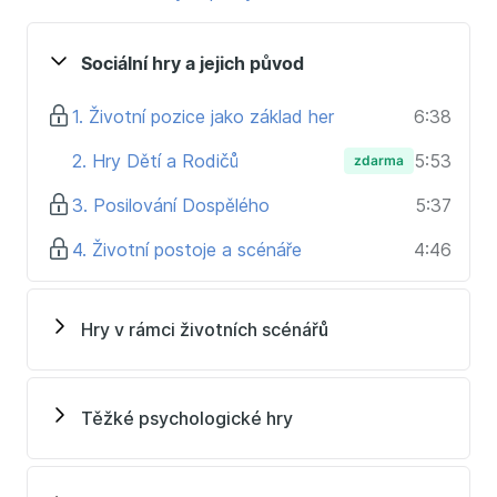
V kurzu se naučíte:
Rozpoznat své vlastní hráčcké tendence a
Sociální hry a jejich původ
porozumět jim
Pracovat se svými životními scénáři tak, aby
1. Životní pozice jako základ her
6:38
pomáhaly a neoslabovaly
Odhalit hry druhých a umět na ně účinně reagovat
2. Hry Dětí a Rodičů
5:53
zdarma
Nastavovat druhým hranice a chránit svůj prostor
3. Posilování Dospělého
5:37
Aktivně a autenticky komunikovat
Orientovat se na řešení problémů, nikoli na
4. Životní postoje a scénáře
4:46
problémy
Kurz je pro:
Hry v rámci životních scénářů
Ty, kteří nechtějí ustrnout ve zkostnatělých
stereotypech komunikace
Ty, kteří komunikují liniově a chtějí v tom být
Těžké psychologické hry
úspěšní
Ty s velkou odpovědností a četnými překážkami
k jejímu naplňování