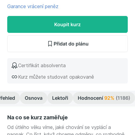
Garance vrácení peněz
Koupit kurz
Přidat do plánu
Certifikát absolventa
Kurz můžete studovat opakovaně
Přehled
Osnova
Lektoři
Hodnocení
92%
(1186)
Na co se kurz zaměřuje
Od útlého věku víme, jaké chování se vyplácí a
naopak. Co říct, když chceme odměnu, co rozhodně