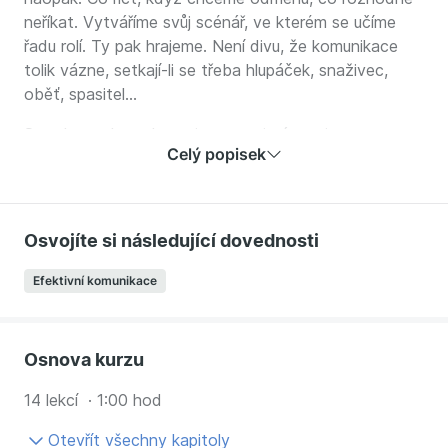
neříkat. Vytváříme svůj scénář, ve kterém se učíme
řadu rolí. Ty pak hrajeme. Není divu, že komunikace
tolik vázne, setkají-li se třeba hlupáček, snaživec,
oběť, spasitel…
Smyslem tohoto kurzu je pomoci vám nejen
Celý popisek
rozklíčovat tyto scénáře a role v nich, ale především
umět skvěle obstát v rámci komunikace plné her na
různých sociálních jevištích.
Osvojíte si následující dovednosti
Sociální hry v komunikaci je teoreticko-praktický kurz,
který se zaměřuje na nejtypičtější situace a nešvary
Efektivní komunikace
pracovního života a připravuje na jejich řešení.
Kombinací výkladu a hraných scének si snáze
osvojíte schopnost rozpoznat své role a hry,
Osnova kurzu
dovednosti uhájit v komunikaci svůj prostor, být
aktivní, autentičtí a silní a především umět v pravý čas
14 lekcí · 1:00 hod
jednat a nikoli stále jen dokola mluvit.
Otevřít všechny kapitoly