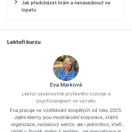
Jak předcházet hrám a nenasednout na
Ty, kteří vědí, že dobré vztahy jsou klíčové a chtějí
lopatu
je umět posilovat
Ty, kteří žijí a pracují v sociálně náročném prostředí
Každého, kdo chce lépe porozumět sám sobě i
druhým
Lektoři kurzu
Eva Marková
Lektor osobnostně profesního rozvoje a
psychoterapeut ve výcviku
Eva pracuje ve vzdělávání dospělých od roku 2005.
Jejími klienty jsou mezinárodní korporace, státní
organizace, neziskový sektor, ale i jednotlivci, kteří
chtějí v životě změnu k lepšímu. Její specializace je