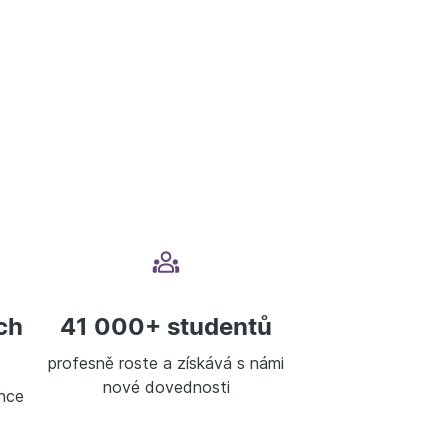
ch
41 000+ studentů
profesně roste a získává s námi
nové dovednosti
nce