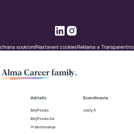
chrana soukromí
Nastavení cookies
Reklama a Transparentno
f
Alma Career
family.
Adriatic
Scandinavia
MojPosao
Jobly.fi
MojPosao.ba
Vrabotuvanje