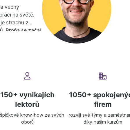
y a věčný
 práci na světě.
 je strachu z
ů. Broňa se začal
červenému
y v Oxfordu.
Více
150+ vynikajích
1050+ spokojený
lektorů
firem
í špičkové know-how ze svých
rozvíjí své týmy a zaměstna
oborů
díky našim kurzům