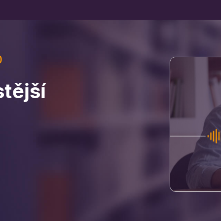
0
tější