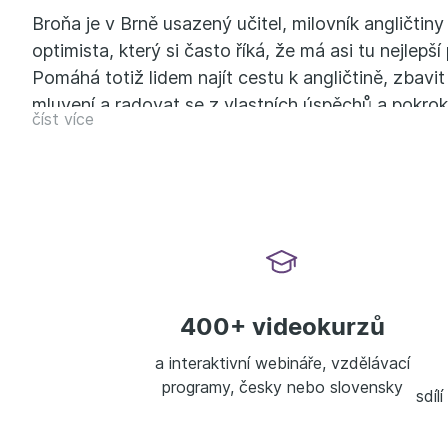
Broňa je v Brně usazený učitel, milovník angličtin
optimista, který si často říká, že má asi tu nejlepší
Pomáhá totiž lidem najít cestu k angličtině, zbavit
mluvení a radovat se z vlastních úspěchů a pokrok
číst více
učit anglicky sám ve dvaceti a dotáhnul to až k 
diplomu, zkouškám CPE a Celta, k učení angličtin
na
www.brona.cz
400+ videokurzů
a interaktivní webináře, vzdělávací
programy, česky nebo slovensky
sdíl