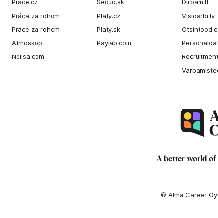
Prace.cz
Seduo.sk
Dirbam.It
Práca za rohom
Platy.cz
Visidarbi.lv
Práce za rohem
Platy.sk
Otsintood.
Atmoskop
Paylab.com
Personaloat
Nelisa.com
Recruitment
Varbamiste
A better world of
© Alma Career Oy a