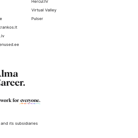
Hercul.hr
Virtual Valley
ee
Pulser
rankos.lt
.lv
enused.ee
 work for
everyone
.
nd its subsidiaries