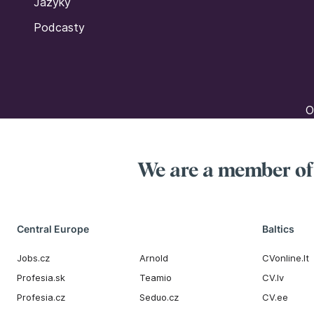
Jazyky
Podcasty
O
We are a member o
Central Europe
Baltics
Jobs.cz
Arnold
CVonline.lt
Profesia.sk
Teamio
CV.lv
Profesia.cz
Seduo.cz
CV.ee