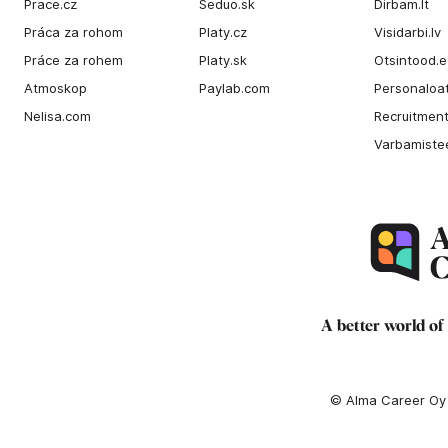
Prace.cz
Seduo.sk
Dirbam.It
Práca za rohom
Platy.cz
Visidarbi.lv
Práce za rohem
Platy.sk
Otsintood.
Atmoskop
Paylab.com
Personaloat
Nelisa.com
Recruitment
Varbamiste
A better world of
© Alma Career Oy a