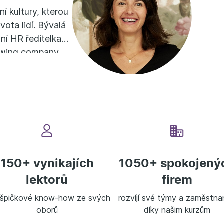
vní kultury, kterou
ivota lidí. Bývalá
ní HR ředitelka
ewing company.
ezinárodními
rocesy s využitím
t týmy při
trávila na
vajících několik
lgii a Německu.
XJOBS.CZ zastává
150+ vynikajích
1050+ spokojený
lektorů
firem
í špičkové know-how ze svých
rozvíjí své týmy a zaměstna
oborů
díky našim kurzům