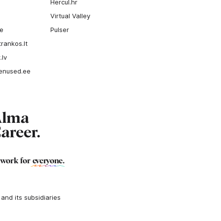
Hercul.hr
Virtual Valley
ee
Pulser
rankos.lt
.lv
enused.ee
 work for
everyone
.
nd its subsidiaries