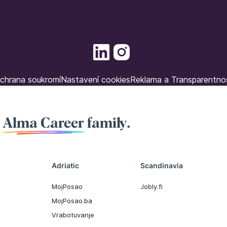
chrana soukromí
Nastavení cookies
Reklama a Transparentno
f
Alma Career
family.
Adriatic
Scandinavia
MojPosao
Jobly.fi
MojPosao.ba
Vrabotuvanje