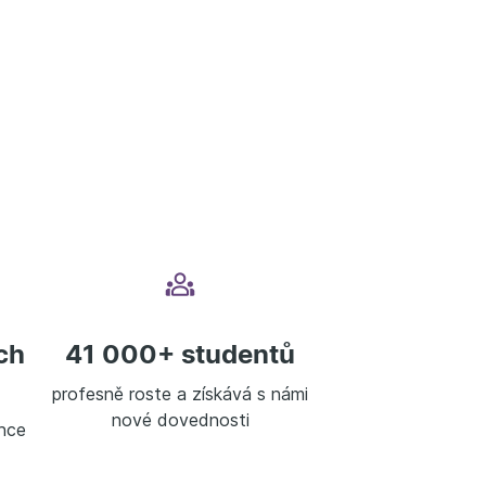
ch
41 000+ studentů
profesně roste a získává s námi
nové dovednosti
nce