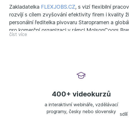
Zakladatelka
FLEXJOBS.CZ
, s vizí flexibilní praco
rozvíjí s cílem zvyšování efektivity firem i kvality ž
personální ředitelka pivovaru Staropramen a globál
pro komerční organizaci v rámci MolsonCoors Br
číst více
Nyní s Flexjobs.cz pracuje s českými startupy i m
korporacemi. Nastavuje klientům HR strategie a p
flexibility práce a trénuje manažery a lídry, jak vés
spolupráci odkudkoliv. Polovinu své 15leté kariéry 
pozicích v ČR a stejnou polovinu na pozicích pokrý
zemí Ameriky a Evropy. Žila mimo ČR, v Rusku, Be
Mimo poradenskou a trenérskou činnost ve FLE
roli mentorky v Minerva 21.
400+ videokurzů
a interaktivní webináře, vzdělávací
programy, česky nebo slovensky
sdíl