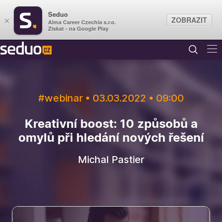
Seduo
ZOBRAZIT
×
Alma Career Czechia s.r.o.
Získat - na Google Play
#webinar • 03.03.2022 • 09:00
Kreativní boost: 10 způsobů a
omylů při hledání nových řešení
Michal Pastier