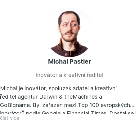
Michal Pastier
inovátor a kreativní ředitel
Michal je inovátor, spoluzakladatel a kreativní
ředitel agentur Darwin & theMachines a
GoBigname. Byl zařazen mezi Top 100 evropských
inovátorů podle Google a Financial Times. Dostal se i
číst více
na titulku magazínu Forbes Slovensko a byl zařazen
do žebříčku Forbes 30pod30. Patří mezi nejmladší
držitele prestižního ocenění FILIP za výjimečný přínos