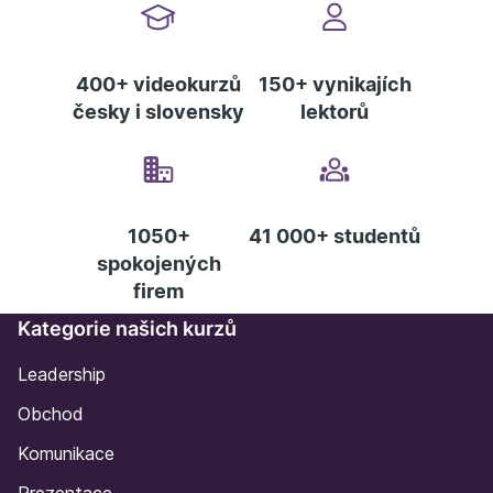
do slovenské reklamy a s více než 200 kreativními
oceněními patří mezi nejoceňovanější reklamní tvůrce
400+ videokurzů
150+ vynikajích
v regionu. V roce 2021 založil novou hybridní
česky i slovensky
lektorů
agenturu Darwin and the Machines, jejímž cílem je
místo jednorázových kampaní tvořit dlouhodobou a
konzistentní komunikaci značek. Darwin je přímo
napojen na branding studio GoBigname, které má za
sebou již přes 250 projektů nových značek přes
1050+
41 000+ studentů
spokojených
název, identitu po globální testování nových
firem
konceptů.
Kategorie našich kurzů
Leadership
Obchod
Komunikace
Prezentace