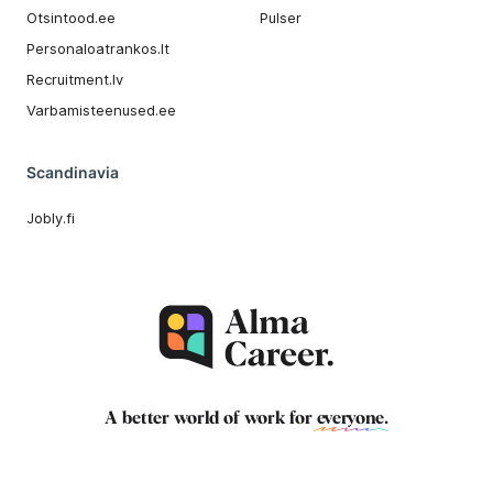
Otsintood.ee
Pulser
Personaloatrankos.lt
Recruitment.lv
Varbamisteenused.ee
Scandinavia
Jobly.fi
A better world of work for
everyone
.