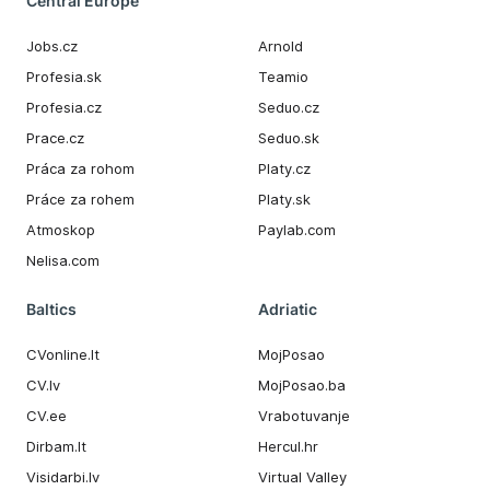
Central Europe
Jobs.cz
Arnold
Profesia.sk
Teamio
Profesia.cz
Seduo.cz
Prace.cz
Seduo.sk
Práca za rohom
Platy.cz
Práce za rohem
Platy.sk
Atmoskop
Paylab.com
Nelisa.com
Baltics
Adriatic
CVonline.lt
MojPosao
CV.lv
MojPosao.ba
CV.ee
Vrabotuvanje
Dirbam.It
Hercul.hr
Visidarbi.lv
Virtual Valley