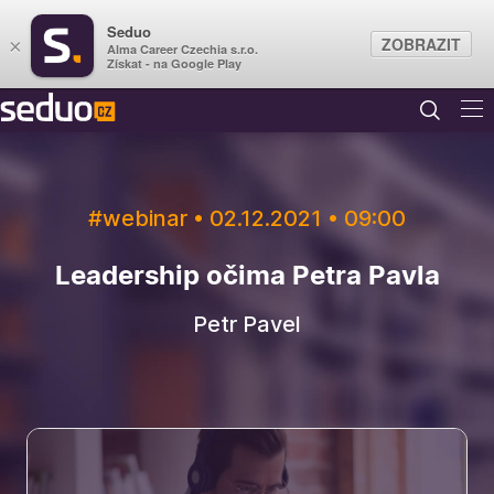
Seduo
ZOBRAZIT
×
Alma Career Czechia s.r.o.
Získat - na Google Play
#webinar • 02.12.2021 • 09:00
Leadership očima Petra Pavla
Petr Pavel