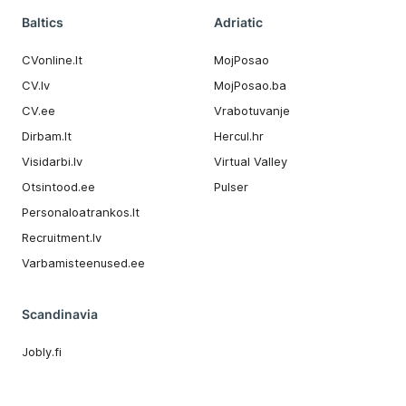
Baltics
Adriatic
CVonline.lt
MojPosao
CV.lv
MojPosao.ba
CV.ee
Vrabotuvanje
Dirbam.It
Hercul.hr
Visidarbi.lv
Virtual Valley
Otsintood.ee
Pulser
Personaloatrankos.lt
Recruitment.lv
Varbamisteenused.ee
Scandinavia
Jobly.fi